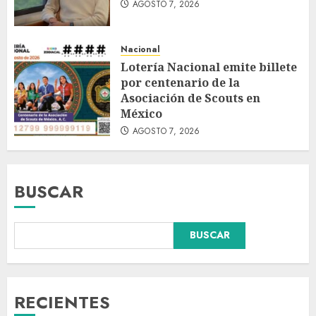
AGOSTO 7, 2026
Nacional
Lotería Nacional emite billete
por centenario de la
Asociación de Scouts en
México
AGOSTO 7, 2026
BUSCAR
BUSCAR
Fallece Carlos Garfias Merlos,
arzobispo emérito de Morelia,
en su natal Tuxpan
AGOSTO 7, 2026
RECIENTES
3