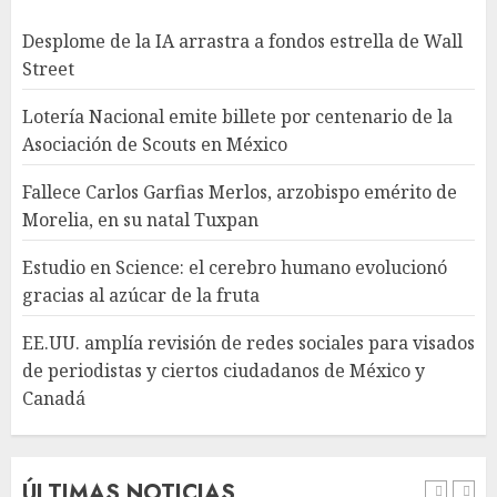
Desplome de la IA arrastra a fondos estrella de Wall
Estudio en Science: el cerebro
Street
humano evolucionó gracias al
azúcar de la fruta
Lotería Nacional emite billete por centenario de la
AGOSTO 7, 2026
Asociación de Scouts en México
4
Fallece Carlos Garfias Merlos, arzobispo emérito de
Morelia, en su natal Tuxpan
EE.UU. amplía revisión de
redes sociales para visados de
Estudio en Science: el cerebro humano evolucionó
periodistas y ciertos
gracias al azúcar de la fruta
ciudadanos de México y
Canadá
5
EE.UU. amplía revisión de redes sociales para visados
AGOSTO 7, 2026
de periodistas y ciertos ciudadanos de México y
Canadá
Desplome de la IA arrastra a
fondos estrella de Wall Street
AGOSTO 7, 2026
ÚLTIMAS NOTICIAS