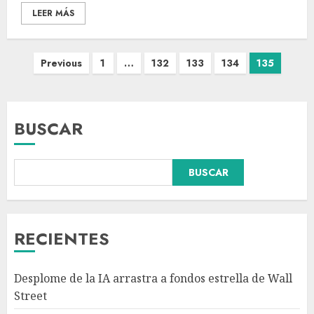
LEER MÁS
Previous
1
…
132
133
134
135
BUSCAR
BUSCAR
Fallece Carlos Garfias Merlos,
arzobispo emérito de Morelia,
en su natal Tuxpan
AGOSTO 7, 2026
RECIENTES
3
Desplome de la IA arrastra a fondos estrella de Wall
Estudio en Science: el cerebro
Street
humano evolucionó gracias al