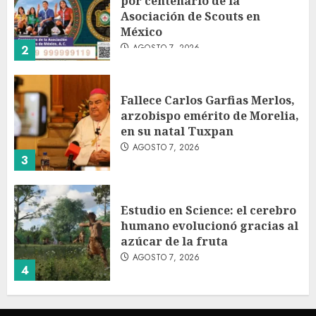
por centenario de la
Asociación de Scouts en
México
AGOSTO 7, 2026
2
Fallece Carlos Garfias Merlos,
arzobispo emérito de Morelia,
en su natal Tuxpan
AGOSTO 7, 2026
3
Estudio en Science: el cerebro
humano evolucionó gracias al
azúcar de la fruta
AGOSTO 7, 2026
4
EE.UU. amplía revisión de