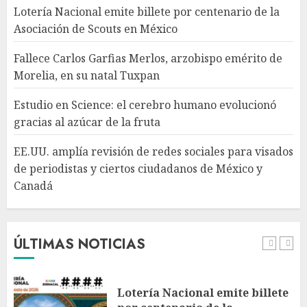
azúcar de la fruta
Lotería Nacional emite billete por centenario de la
AGOSTO 7, 2026
Asociación de Scouts en México
4
Fallece Carlos Garfias Merlos, arzobispo emérito de
Morelia, en su natal Tuxpan
EE.UU. amplía revisión de
redes sociales para visados de
Estudio en Science: el cerebro humano evolucionó
periodistas y ciertos
gracias al azúcar de la fruta
ciudadanos de México y
Canadá
5
EE.UU. amplía revisión de redes sociales para visados
AGOSTO 7, 2026
de periodistas y ciertos ciudadanos de México y
Canadá
Desplome de la IA arrastra a
fondos estrella de Wall Street
AGOSTO 7, 2026
ÚLTIMAS NOTICIAS
1
Lotería Nacional emite billete