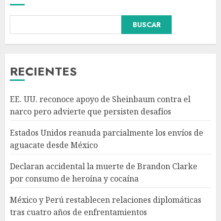
Declaran accidental la muerte
BUSCAR
de Brandon Clarke por
consumo de heroína y cocaína
AGOSTO 8, 2026
3
RECIENTES
México y Perú restablecen
EE. UU. reconoce apoyo de Sheinbaum contra el
relaciones diplomáticas tras
narco pero advierte que persisten desafíos
cuatro años de
enfrentamientos
Estados Unidos reanuda parcialmente los envíos de
AGOSTO 8, 2026
4
aguacate desde México
Declaran accidental la muerte de Brandon Clarke
Avances en reproducción
por consumo de heroína y cocaína
asistida saturan marco legal
mexicano, señala experto
México y Perú restablecen relaciones diplomáticas
AGOSTO 8, 2026
tras cuatro años de enfrentamientos
5