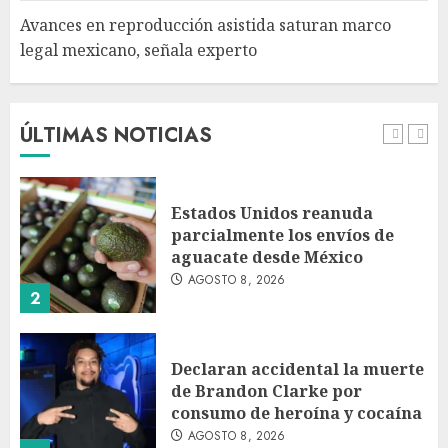
Avances en reproducción asistida saturan marco
legal mexicano, señala experto
EE. UU. reconoce apoyo de
Sheinbaum contra el narco
pero advierte que persisten
desafíos
ÚLTIMAS NOTICIAS
AGOSTO 8, 2026
1
Estados Unidos reanuda
parcialmente los envíos de
aguacate desde México
AGOSTO 8, 2026
2
Declaran accidental la muerte
de Brandon Clarke por
consumo de heroína y cocaína
AGOSTO 8, 2026