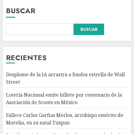
BUSCAR
BUSCAR
Fallece Carlos Garfias Merlos,
arzobispo emérito de Morelia,
en su natal Tuxpan
AGOSTO 7, 2026
RECIENTES
3
Desplome de la IA arrastra a fondos estrella de Wall
Estudio en Science: el cerebro
Street
humano evolucionó gracias al
azúcar de la fruta
Lotería Nacional emite billete por centenario de la
AGOSTO 7, 2026
Asociación de Scouts en México
4
Fallece Carlos Garfias Merlos, arzobispo emérito de
Morelia, en su natal Tuxpan
EE.UU. amplía revisión de
redes sociales para visados de