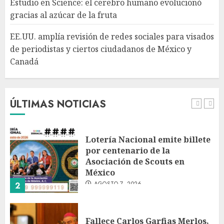
Estudio en Science: el cerebro humano evolucionó
periodistas y ciertos
gracias al azúcar de la fruta
ciudadanos de México y
Canadá
5
EE.UU. amplía revisión de redes sociales para visados
AGOSTO 7, 2026
de periodistas y ciertos ciudadanos de México y
Canadá
Desplome de la IA arrastra a
fondos estrella de Wall Street
AGOSTO 7, 2026
ÚLTIMAS NOTICIAS
1
Lotería Nacional emite billete
por centenario de la
Asociación de Scouts en
México
AGOSTO 7, 2026
2
Fallece Carlos Garfias Merlos,