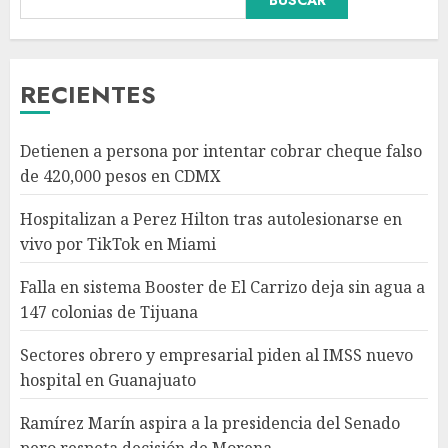
Carrizo deja sin agua a 147
colonias de Tijuana
AGOSTO 6, 2026
3
RECIENTES
Sectores obrero y empresarial
Detienen a persona por intentar cobrar cheque falso
piden al IMSS nuevo hospital
de 420,000 pesos en CDMX
en Guanajuato
AGOSTO 6, 2026
Hospitalizan a Perez Hilton tras autolesionarse en
4
vivo por TikTok en Miami
Falla en sistema Booster de El Carrizo deja sin agua a
Ramírez Marín aspira a la
147 colonias de Tijuana
presidencia del Senado pero
respeta decisión de Morena
Sectores obrero y empresarial piden al IMSS nuevo
AGOSTO 6, 2026
hospital en Guanajuato
5
Ramírez Marín aspira a la presidencia del Senado