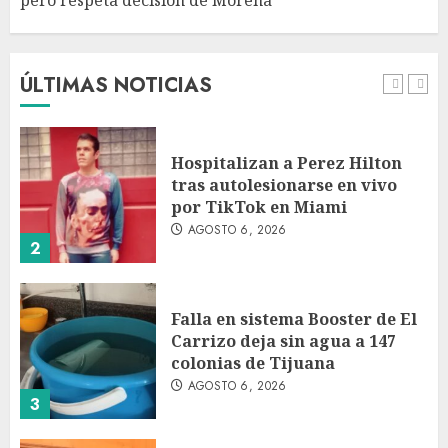
pero respeta decisión de Morena
Detienen a persona por
intentar cobrar cheque falso
de 420,000 pesos en CDMX
AGOSTO 6, 2026
ÚLTIMAS NOTICIAS
1
Hospitalizan a Perez Hilton
tras autolesionarse en vivo
por TikTok en Miami
AGOSTO 6, 2026
2
Falla en sistema Booster de El
Carrizo deja sin agua a 147
colonias de Tijuana
AGOSTO 6, 2026
3