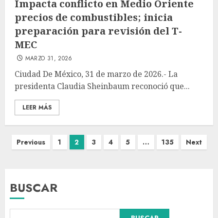
Impacta conflicto en Medio Oriente
precios de combustibles; inicia
preparación para revisión del T-
MEC
MARZO 31, 2026
Ciudad De México, 31 de marzo de 2026.- La
presidenta Claudia Sheinbaum reconoció que...
LEER MÁS
Previous
1
2
3
4
5
…
135
Next
BUSCAR
Falla en sistema Booster de El
BUSCAR