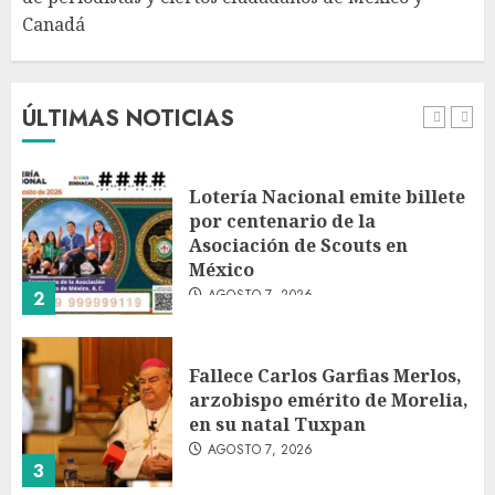
Canadá
Desplome de la IA arrastra a
fondos estrella de Wall Street
AGOSTO 7, 2026
ÚLTIMAS NOTICIAS
1
Lotería Nacional emite billete
por centenario de la
Asociación de Scouts en
México
AGOSTO 7, 2026
2
Fallece Carlos Garfias Merlos,
arzobispo emérito de Morelia,
en su natal Tuxpan
AGOSTO 7, 2026
3