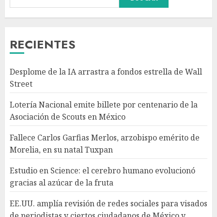
Fallece Carlos Garfias Merlos,
arzobispo emérito de Morelia,
en su natal Tuxpan
AGOSTO 7, 2026
RECIENTES
3
Desplome de la IA arrastra a fondos estrella de Wall
Estudio en Science: el cerebro
Street
humano evolucionó gracias al
azúcar de la fruta
Lotería Nacional emite billete por centenario de la
AGOSTO 7, 2026
Asociación de Scouts en México
4
Fallece Carlos Garfias Merlos, arzobispo emérito de
Morelia, en su natal Tuxpan
EE.UU. amplía revisión de
redes sociales para visados de
Estudio en Science: el cerebro humano evolucionó
periodistas y ciertos
gracias al azúcar de la fruta
ciudadanos de México y
Canadá
5
EE.UU. amplía revisión de redes sociales para visados
AGOSTO 7, 2026
de periodistas y ciertos ciudadanos de México y