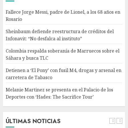
Detienen a ‘El Pony’ con fusil
Fallece Jorge Messi, padre de Lionel, a los 68 años en
M4, drogas y arsenal en
Rosario
carretera de Tabasco
AGOSTO 9, 2026
Sheinbaum defiende reestructura de créditos del
4
Infonavit: “No desfalca al instituto”
Colombia respalda soberanía de Marruecos sobre el
Melanie Martinez se presenta
Sáhara y busca TLC
en el Palacio de los Deportes
con ‘Hades: The Sacrifice Tour’
Detienen a ‘El Pony’ con fusil M4, drogas y arsenal en
AGOSTO 9, 2026
carretera de Tabasco
5
Melanie Martinez se presenta en el Palacio de los
Deportes con ‘Hades: The Sacrifice Tour’
Fallece Jorge Messi, padre de
Lionel, a los 68 años en Rosario
AGOSTO 9, 2026
ÚLTIMAS NOTICIAS
1