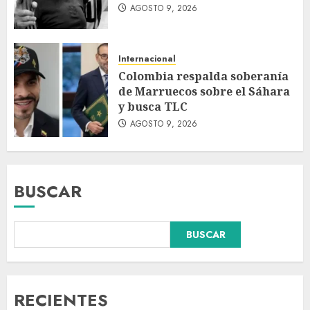
AGOSTO 9, 2026
Internacional
Colombia respalda soberanía
de Marruecos sobre el Sáhara
y busca TLC
AGOSTO 9, 2026
BUSCAR
Colombia respalda soberanía
BUSCAR
de Marruecos sobre el Sáhara
y busca TLC
AGOSTO 9, 2026
3
RECIENTES