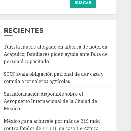
BUSCAR
Sin información
disponible sobre el
Aeropuerto
Internacional de la
RECIENTES
Ciudad de México
3
AGOSTO 6, 2026
Turista muere ahogado en alberca de hotel en
Acapulco; familiares piden ayuda ante falta de
México gana arbitraje
personal capacitado
por más de 219 mdd
contra fondos de EE.UU.
SCJN avala obligación patronal de dar casa y
en caso TV Azteca
comida a jornaleros agrícolas
AGOSTO 6, 2026
4
Sin información disponible sobre el
Aeropuerto Internacional de la Ciudad de
Toluca golea a Seattle
México
Sounders en su inicio de
la Leagues Cup 2026
México gana arbitraje por más de 219 mdd
AGOSTO 6, 2026
contra fondos de EE.UU. en caso TV Azteca