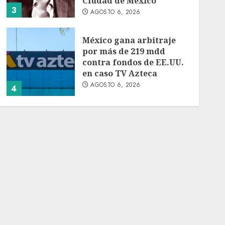
Ciudad de México
3
AGOSTO 6, 2026
México gana arbitraje
por más de 219 mdd
contra fondos de EE.UU.
en caso TV Azteca
AGOSTO 6, 2026
4
Toluca golea a Seattle
Sounders en su inicio de
la Leagues Cup 2026
AGOSTO 6, 2026
5
Turista muere ahogado
en alberca de hotel en
Acapulco; familiares
piden ayuda ante falta de