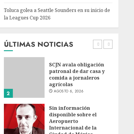
5
Toluca golea a Seattle Sounders en su inicio de
Turista muere ahogado
la Leagues Cup 2026
en alberca de hotel en
Acapulco; familiares
piden ayuda ante falta de
personal capacitado
ÚLTIMAS NOTICIAS
1
AGOSTO 6, 2026
SCJN avala obligación
patronal de dar casa y
comida a jornaleros
agrícolas
AGOSTO 6, 2026
2
Sin información
disponible sobre el
Aeropuerto
Internacional de la