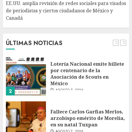
EE.UU. amplía revisión de redes sociales para visados
AGOSTO 7, 2026
de periodistas y ciertos ciudadanos de México y
Canadá
Desplome de la IA arrastra a
fondos estrella de Wall Street
AGOSTO 7, 2026
ÚLTIMAS NOTICIAS
1
Lotería Nacional emite billete
por centenario de la
Asociación de Scouts en
México
AGOSTO 7, 2026
2
Fallece Carlos Garfias Merlos,
arzobispo emérito de Morelia,
en su natal Tuxpan
AGOSTO 7, 2026