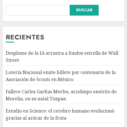
BUSCAR
Fallece Carlos Garfias Merlos,
arzobispo emérito de Morelia,
en su natal Tuxpan
AGOSTO 7, 2026
RECIENTES
3
Desplome de la IA arrastra a fondos estrella de Wall
Estudio en Science: el cerebro
Street
humano evolucionó gracias al
azúcar de la fruta
Lotería Nacional emite billete por centenario de la
AGOSTO 7, 2026
Asociación de Scouts en México
4
Fallece Carlos Garfias Merlos, arzobispo emérito de
Morelia, en su natal Tuxpan
EE.UU. amplía revisión de
redes sociales para visados de
Estudio en Science: el cerebro humano evolucionó
periodistas y ciertos
gracias al azúcar de la fruta
ciudadanos de México y
Canadá
5