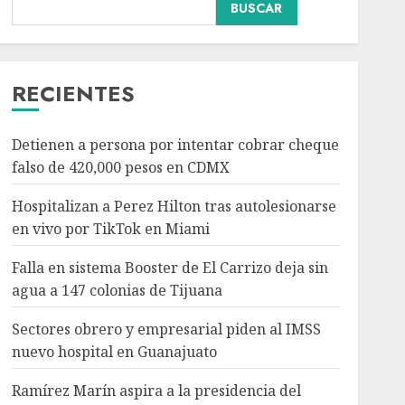
Falla en sistema Booster
BUSCAR
de El Carrizo deja sin
agua a 147 colonias de
Tijuana
3
AGOSTO 6, 2026
RECIENTES
Nacional
Salud
Sectores obrero y
Detienen a persona por intentar cobrar cheque
empresarial piden al
falso de 420,000 pesos en CDMX
IMSS nuevo hospital en
Guanajuato
Hospitalizan a Perez Hilton tras autolesionarse
4
AGOSTO 6, 2026
en vivo por TikTok en Miami
Nacional
Falla en sistema Booster de El Carrizo deja sin
Ramírez Marín aspira a
agua a 147 colonias de Tijuana
la presidencia del
Senado pero respeta
Sectores obrero y empresarial piden al IMSS
decisión de Morena
nuevo hospital en Guanajuato
5
AGOSTO 6, 2026
Ramírez Marín aspira a la presidencia del
Nacional