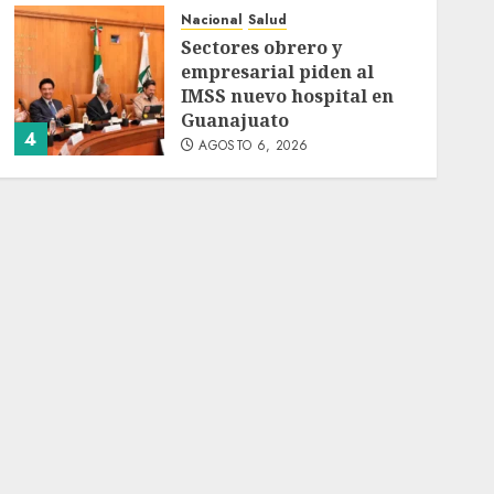
Nacional
Salud
Sectores obrero y
empresarial piden al
IMSS nuevo hospital en
Guanajuato
4
AGOSTO 6, 2026
Nacional
Ramírez Marín aspira a
la presidencia del
Senado pero respeta
decisión de Morena
5
AGOSTO 6, 2026
Nacional
Detienen a persona por
intentar cobrar cheque
falso de 420,000 pesos en
CDMX
1
AGOSTO 6, 2026