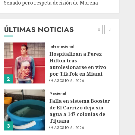
Senado pero respeta decisión de Morena
Detienen a persona por
intentar cobrar cheque
falso de 420,000 pesos en
CDMX
ÚLTIMAS NOTICIAS
1
AGOSTO 6, 2026
Internacional
Hospitalizan a Perez
Hilton tras
autolesionarse en vivo
por TikTok en Miami
2
AGOSTO 6, 2026
Nacional
Falla en sistema Booster
de El Carrizo deja sin
agua a 147 colonias de
Tijuana
3
AGOSTO 6, 2026