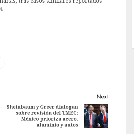
anas, tras casos similares reportados
4.
Next
Sheinbaum y Greer dialogan
a
sobre revisión del TMEC;
México prioriza acero,
aluminio y autos