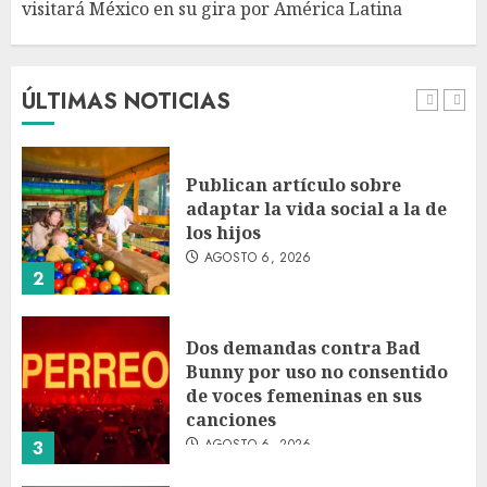
visitará México en su gira por América Latina
Bacterias en el semen también
condicionan el éxito del
embarazo: estudio cambia el
foco al microbioma seminal
ÚLTIMAS NOTICIAS
AGOSTO 6, 2026
1
Publican artículo sobre
adaptar la vida social a la de
los hijos
AGOSTO 6, 2026
2
Dos demandas contra Bad
Bunny por uso no consentido
de voces femeninas en sus
canciones
AGOSTO 6, 2026
3