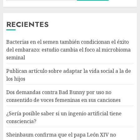
Bunny por uso no consentido
de voces femeninas en sus
canciones
RECIENTES
AGOSTO 6, 2026
3
Bacterias en el semen también condicionan el éxito
¿Sería posible saber si un
del embarazo: estudio cambia el foco al microbioma
ingenio artificial tiene
seminal
consciencia?
AGOSTO 6, 2026
Publican artículo sobre adaptar la vida social a la de
4
los hijos
Dos demandas contra Bad Bunny por uso no
Sheinbaum confirma que el
consentido de voces femeninas en sus canciones
papa León XIV no visitará
México en su gira por América
¿Sería posible saber si un ingenio artificial tiene
Latina
consciencia?
AGOSTO 6, 2026
5
Sheinbaum confirma que el papa León XIV no