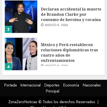
Declaran accidental la muerte
de Brandon Clarke por
consumo de heroína y cocaína
AGOSTO 8, 2026
3
México y Perú restablecen
relaciones diplomáticas tras
cuatro años de
enfrentamientos
AGOSTO 8, 2026
4
Avances en reproducción
Portada
Internacional
Deportes
Economía
Nacionales
asistida saturan marco legal
Principal
mexicano, señala experto
AGOSTO 8, 2026
ZonaZeroNoticias © Todos los derechos Reservados.
|
5