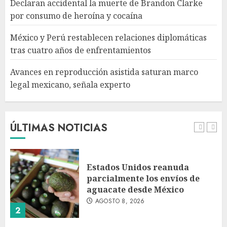
Declaran accidental la muerte de Brandon Clarke
Avances en reproducción
por consumo de heroína y cocaína
asistida saturan marco legal
mexicano, señala experto
México y Perú restablecen relaciones diplomáticas
AGOSTO 8, 2026
tras cuatro años de enfrentamientos
5
Avances en reproducción asistida saturan marco
legal mexicano, señala experto
EE. UU. reconoce apoyo de
Sheinbaum contra el narco
pero advierte que persisten
desafíos
ÚLTIMAS NOTICIAS
AGOSTO 8, 2026
1
Estados Unidos reanuda
parcialmente los envíos de
aguacate desde México
AGOSTO 8, 2026
2