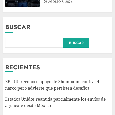
AGOSTO 7, 2026
BUSCAR
Declaran accidental la muerte
BUSCAR
de Brandon Clarke por
consumo de heroína y cocaína
AGOSTO 8, 2026
3
RECIENTES
México y Perú restablecen
EE. UU. reconoce apoyo de Sheinbaum contra el
relaciones diplomáticas tras
narco pero advierte que persisten desafíos
cuatro años de
enfrentamientos
Estados Unidos reanuda parcialmente los envíos de
AGOSTO 8, 2026
4
aguacate desde México