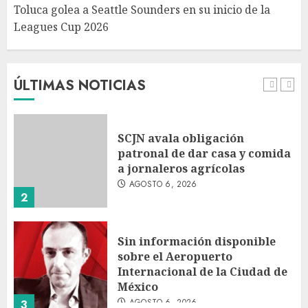
Toluca golea a Seattle Sounders en su inicio de la
Leagues Cup 2026
Turista muere ahogado en
alberca de hotel en Acapulco;
familiares piden ayuda ante
falta de personal capacitado
ÚLTIMAS NOTICIAS
AGOSTO 6, 2026
1
SCJN avala obligación
patronal de dar casa y comida
a jornaleros agrícolas
AGOSTO 6, 2026
2
Sin información disponible
sobre el Aeropuerto
Internacional de la Ciudad de
México
AGOSTO 6, 2026
3