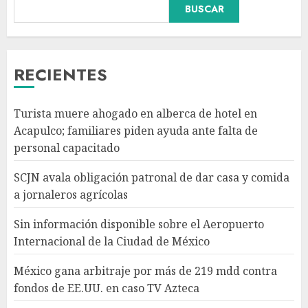
BUSCAR
Sin información disponible
sobre el Aeropuerto
Internacional de la Ciudad de
México
RECIENTES
AGOSTO 6, 2026
3
Turista muere ahogado en alberca de hotel en
México gana arbitraje por
Acapulco; familiares piden ayuda ante falta de
más de 219 mdd contra fondos
personal capacitado
de EE.UU. en caso TV Azteca
AGOSTO 6, 2026
SCJN avala obligación patronal de dar casa y comida
4
a jornaleros agrícolas
Sin información disponible sobre el Aeropuerto
Toluca golea a Seattle
Internacional de la Ciudad de México
Sounders en su inicio de la
Leagues Cup 2026
México gana arbitraje por más de 219 mdd contra
AGOSTO 6, 2026
fondos de EE.UU. en caso TV Azteca
5