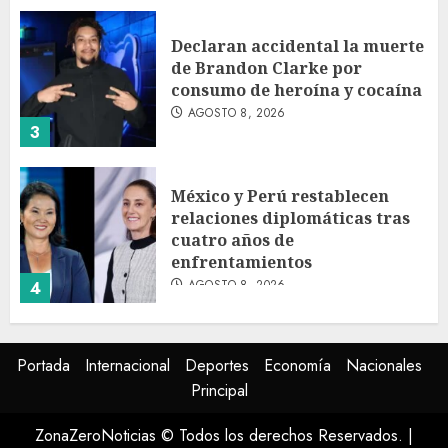
Declaran accidental la muerte
de Brandon Clarke por
consumo de heroína y cocaína
AGOSTO 8, 2026
3
México y Perú restablecen
relaciones diplomáticas tras
cuatro años de
enfrentamientos
AGOSTO 8, 2026
4
Avances en reproducción
Portada
Internacional
Deportes
Economía
Nacionales
asistida saturan marco legal
Principal
mexicano, señala experto
AGOSTO 8, 2026
ZonaZeroNoticias © Todos los derechos Reservados.
|
5