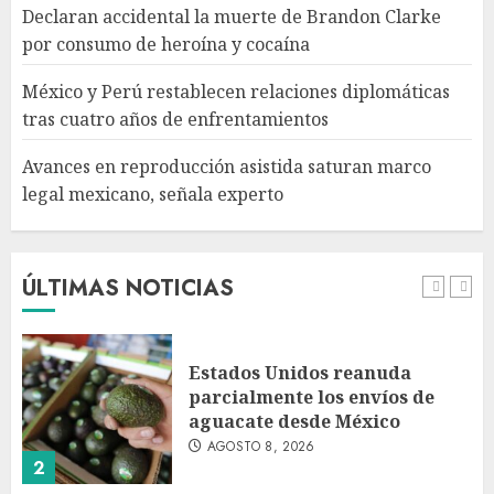
Declaran accidental la muerte de Brandon Clarke
Avances en reproducción
por consumo de heroína y cocaína
asistida saturan marco legal
mexicano, señala experto
México y Perú restablecen relaciones diplomáticas
AGOSTO 8, 2026
tras cuatro años de enfrentamientos
5
Avances en reproducción asistida saturan marco
legal mexicano, señala experto
EE. UU. reconoce apoyo de
Sheinbaum contra el narco
pero advierte que persisten
desafíos
ÚLTIMAS NOTICIAS
AGOSTO 8, 2026
1
Estados Unidos reanuda
parcialmente los envíos de
aguacate desde México
AGOSTO 8, 2026
2