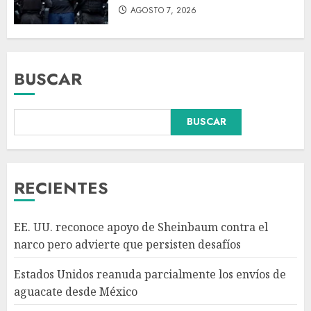
AGOSTO 7, 2026
BUSCAR
Declaran accidental la muerte
BUSCAR
de Brandon Clarke por
consumo de heroína y cocaína
AGOSTO 8, 2026
3
RECIENTES
México y Perú restablecen
EE. UU. reconoce apoyo de Sheinbaum contra el
relaciones diplomáticas tras
narco pero advierte que persisten desafíos
cuatro años de
enfrentamientos
Estados Unidos reanuda parcialmente los envíos de
AGOSTO 8, 2026
4
aguacate desde México