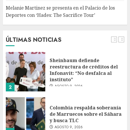
Melanie Martinez se presenta en el Palacio de los
Deportes con ‘Hades: The Sacrifice Tour’
Fallece Jorge Messi, padre de
Lionel, a los 68 años en Rosario
AGOSTO 9, 2026
ÚLTIMAS NOTICIAS
1
Sheinbaum defiende
reestructura de créditos del
Infonavit: “No desfalca al
instituto”
AGOSTO 9, 2026
2
Colombia respalda soberanía
de Marruecos sobre el Sáhara
y busca TLC
AGOSTO 9, 2026