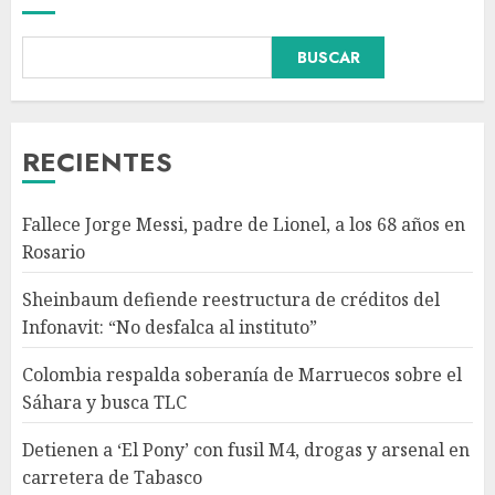
Colombia respalda soberanía
BUSCAR
de Marruecos sobre el Sáhara
y busca TLC
AGOSTO 9, 2026
3
RECIENTES
Detienen a ‘El Pony’ con fusil
Fallece Jorge Messi, padre de Lionel, a los 68 años en
M4, drogas y arsenal en
Rosario
carretera de Tabasco
AGOSTO 9, 2026
Sheinbaum defiende reestructura de créditos del
4
Infonavit: “No desfalca al instituto”
Colombia respalda soberanía de Marruecos sobre el
Melanie Martinez se presenta
Sáhara y busca TLC
en el Palacio de los Deportes
con ‘Hades: The Sacrifice Tour’
Detienen a ‘El Pony’ con fusil M4, drogas y arsenal en
AGOSTO 9, 2026
carretera de Tabasco
5