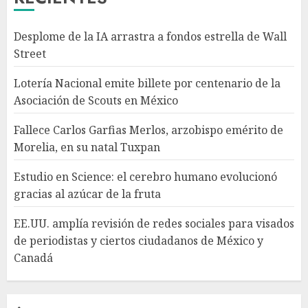
Desplome de la IA arrastra a fondos estrella de Wall
Estudio en Science: el cerebro
Street
humano evolucionó gracias al
azúcar de la fruta
Lotería Nacional emite billete por centenario de la
AGOSTO 7, 2026
Asociación de Scouts en México
4
Fallece Carlos Garfias Merlos, arzobispo emérito de
Morelia, en su natal Tuxpan
EE.UU. amplía revisión de
redes sociales para visados de
Estudio en Science: el cerebro humano evolucionó
periodistas y ciertos
gracias al azúcar de la fruta
ciudadanos de México y
Canadá
5
EE.UU. amplía revisión de redes sociales para visados
AGOSTO 7, 2026
de periodistas y ciertos ciudadanos de México y
Canadá
Desplome de la IA arrastra a
fondos estrella de Wall Street
AGOSTO 7, 2026