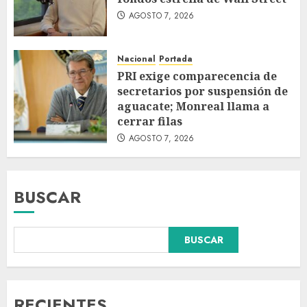
AGOSTO 7, 2026
Nacional
Portada
PRI exige comparecencia de
secretarios por suspensión de
aguacate; Monreal llama a
cerrar filas
AGOSTO 7, 2026
BUSCAR
BUSCAR
Fallece Carlos Garfias Merlos,
arzobispo emérito de Morelia,
en su natal Tuxpan
AGOSTO 7, 2026
RECIENTES
3