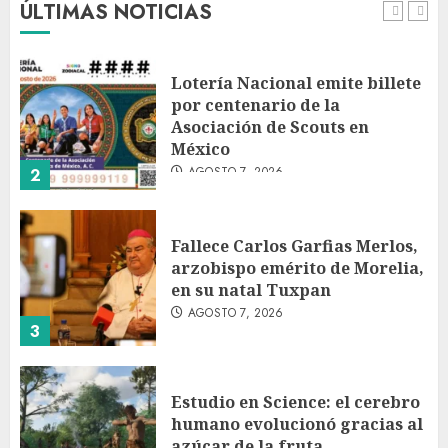
ÚLTIMAS NOTICIAS
1
Lotería Nacional emite billete
por centenario de la
Asociación de Scouts en
México
AGOSTO 7, 2026
2
Fallece Carlos Garfias Merlos,
arzobispo emérito de Morelia,
en su natal Tuxpan
AGOSTO 7, 2026
3
Estudio en Science: el cerebro
humano evolucionó gracias al
azúcar de la fruta