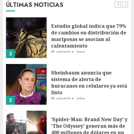
ÚLTIMAS NOTICIAS
AGOSTO 5, 2026
1
Estudio global indica que 79%
de cambios en distribución de
mariposas se asocian al
calentamiento
AGOSTO 5, 2026
2
Sheinbaum anuncia que
sistema de alerta de
huracanes en celulares ya está
listo
AGOSTO 5, 2026
3
‘Spider-Man: Brand New Day’ y
‘The Odyssey’ generan más de
400 millones de dólares en un