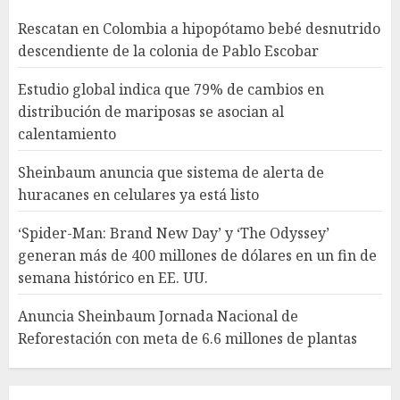
AGOSTO 5, 2026
3
Rescatan en Colombia a hipopótamo bebé desnutrido
descendiente de la colonia de Pablo Escobar
‘Spider-Man: Brand New Day’ y
‘The Odyssey’ generan más de
Estudio global indica que 79% de cambios en
400 millones de dólares en un
distribución de mariposas se asocian al
fin de semana histórico en EE.
calentamiento
UU.
4
AGOSTO 5, 2026
Sheinbaum anuncia que sistema de alerta de
huracanes en celulares ya está listo
Anuncia Sheinbaum Jornada
Nacional de Reforestación con
‘Spider-Man: Brand New Day’ y ‘The Odyssey’
meta de 6.6 millones de
generan más de 400 millones de dólares en un fin de
plantas
semana histórico en EE. UU.
AGOSTO 5, 2026
5
Anuncia Sheinbaum Jornada Nacional de
Reforestación con meta de 6.6 millones de plantas
Rescatan en Colombia a
hipopótamo bebé desnutrido
descendiente de la colonia de
Pablo Escobar