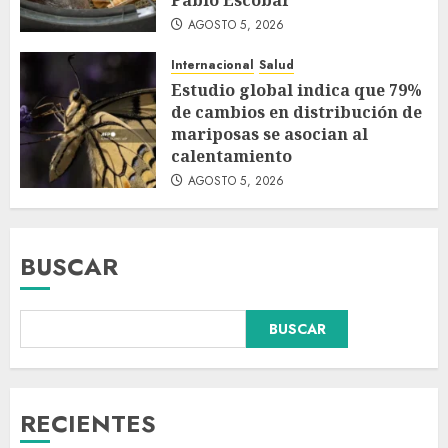
Pablo Escobar
AGOSTO 5, 2026
Internacional
Salud
Estudio global indica que 79%
de cambios en distribución de
mariposas se asocian al
calentamiento
AGOSTO 5, 2026
BUSCAR
BUSCAR
Sheinbaum anuncia que
sistema de alerta de
huracanes en celulares ya está
RECIENTES
listo