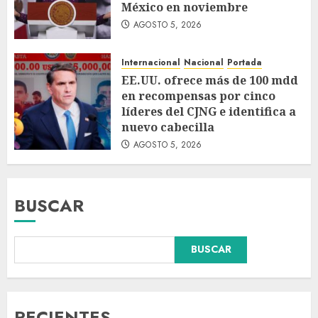
México en noviembre
AGOSTO 5, 2026
Internacional
Nacional
Portada
EE.UU. ofrece más de 100 mdd
en recompensas por cinco
líderes del CJNG e identifica a
nuevo cabecilla
AGOSTO 5, 2026
BUSCAR
BUSCAR
Sheinbaum anuncia que
sistema de alerta de
huracanes en celulares ya está
RECIENTES
listo