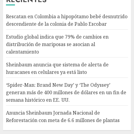
AGOSTO 5, 2026
3
Rescatan en Colombia a hipopótamo bebé desnutrido
descendiente de la colonia de Pablo Escobar
‘Spider-Man: Brand New Day’ y
‘The Odyssey’ generan más de
Estudio global indica que 79% de cambios en
400 millones de dólares en un
distribución de mariposas se asocian al
fin de semana histórico en EE.
calentamiento
UU.
4
AGOSTO 5, 2026
Sheinbaum anuncia que sistema de alerta de
huracanes en celulares ya está listo
Anuncia Sheinbaum Jornada
Nacional de Reforestación con
‘Spider-Man: Brand New Day’ y ‘The Odyssey’
meta de 6.6 millones de
generan más de 400 millones de dólares en un fin de
plantas
semana histórico en EE. UU.
AGOSTO 5, 2026
5
Anuncia Sheinbaum Jornada Nacional de
Reforestación con meta de 6.6 millones de plantas
Rescatan en Colombia a
hipopótamo bebé desnutrido
descendiente de la colonia de