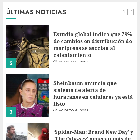
Pablo Escobar
ÚLTIMAS NOTICIAS
AGOSTO 5, 2026
1
Estudio global indica que 79%
de cambios en distribución de
mariposas se asocian al
calentamiento
AGOSTO 5, 2026
2
Sheinbaum anuncia que
sistema de alerta de
huracanes en celulares ya está
listo
AGOSTO 5, 2026
3
‘Spider-Man: Brand New Day’ y
‘The Odyssey’ generan más de