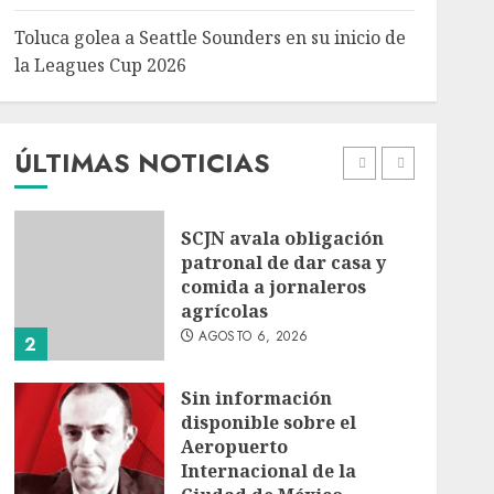
5
Toluca golea a Seattle Sounders en su inicio de
Turista muere ahogado
la Leagues Cup 2026
en alberca de hotel en
Acapulco; familiares
piden ayuda ante falta de
personal capacitado
ÚLTIMAS NOTICIAS
1
AGOSTO 6, 2026
SCJN avala obligación
patronal de dar casa y
comida a jornaleros
agrícolas
AGOSTO 6, 2026
2
Sin información
disponible sobre el
Aeropuerto
Internacional de la