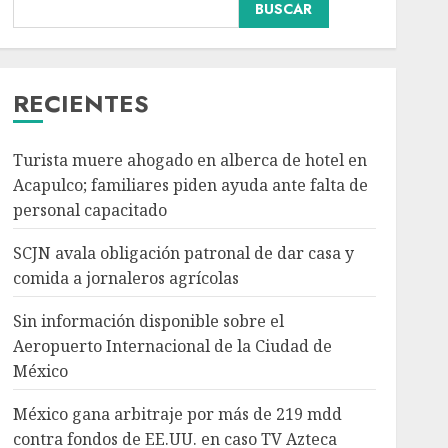
BUSCAR
Sin información
disponible sobre el
Aeropuerto
Internacional de la
RECIENTES
Ciudad de México
3
AGOSTO 6, 2026
Turista muere ahogado en alberca de hotel en
Acapulco; familiares piden ayuda ante falta de
México gana arbitraje
personal capacitado
por más de 219 mdd
contra fondos de EE.UU.
SCJN avala obligación patronal de dar casa y
en caso TV Azteca
comida a jornaleros agrícolas
AGOSTO 6, 2026
4
Sin información disponible sobre el
Aeropuerto Internacional de la Ciudad de
Toluca golea a Seattle
México
Sounders en su inicio de
la Leagues Cup 2026
México gana arbitraje por más de 219 mdd
AGOSTO 6, 2026
contra fondos de EE.UU. en caso TV Azteca