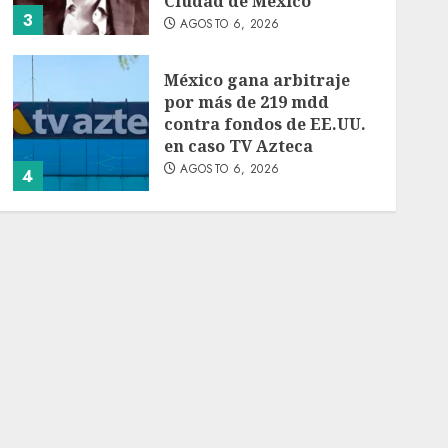
Ciudad de México
3
AGOSTO 6, 2026
México gana arbitraje
por más de 219 mdd
contra fondos de EE.UU.
en caso TV Azteca
AGOSTO 6, 2026
4
Toluca golea a Seattle
Sounders en su inicio de
la Leagues Cup 2026
AGOSTO 6, 2026
5
Turista muere ahogado
en alberca de hotel en
Acapulco; familiares
piden ayuda ante falta de