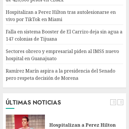
en Guanajuato
AGOSTO 6, 2026
Hospitalizan a Perez Hilton tras autolesionarse en
4
vivo por TikTok en Miami
Falla en sistema Booster de El Carrizo deja sin agua a
Ramírez Marín aspira a la
147 colonias de Tijuana
presidencia del Senado pero
respeta decisión de Morena
Sectores obrero y empresarial piden al IMSS nuevo
AGOSTO 6, 2026
hospital en Guanajuato
5
Ramírez Marín aspira a la presidencia del Senado
pero respeta decisión de Morena
Detienen a persona por
intentar cobrar cheque falso
de 420,000 pesos en CDMX
AGOSTO 6, 2026
ÚLTIMAS NOTICIAS
1
Hospitalizan a Perez Hilton