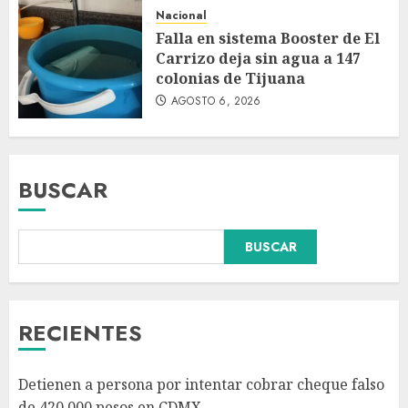
Nacional
Falla en sistema Booster de El
Carrizo deja sin agua a 147
colonias de Tijuana
AGOSTO 6, 2026
BUSCAR
Falla en sistema Booster de El
BUSCAR
Carrizo deja sin agua a 147
colonias de Tijuana
AGOSTO 6, 2026
3
RECIENTES
Sectores obrero y empresarial
Detienen a persona por intentar cobrar cheque falso
piden al IMSS nuevo hospital
de 420,000 pesos en CDMX