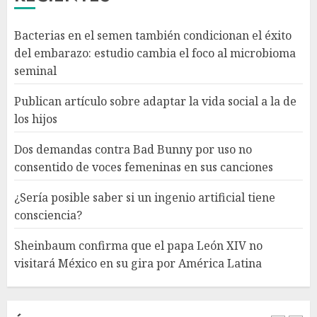
Bacterias en el semen también condicionan el éxito
¿Sería posible saber si un
del embarazo: estudio cambia el foco al microbioma
ingenio artificial tiene
seminal
consciencia?
AGOSTO 6, 2026
Publican artículo sobre adaptar la vida social a la de
4
los hijos
Dos demandas contra Bad Bunny por uso no
Sheinbaum confirma que el
consentido de voces femeninas en sus canciones
papa León XIV no visitará
México en su gira por América
¿Sería posible saber si un ingenio artificial tiene
Latina
consciencia?
AGOSTO 6, 2026
5
Sheinbaum confirma que el papa León XIV no
visitará México en su gira por América Latina
Bacterias en el semen también
condicionan el éxito del
embarazo: estudio cambia el
foco al microbioma seminal