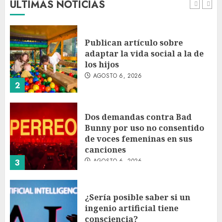
ÚLTIMAS NOTICIAS
AGOSTO 6, 2026
1
Publican artículo sobre
adaptar la vida social a la de
los hijos
AGOSTO 6, 2026
2
Dos demandas contra Bad
Bunny por uso no consentido
de voces femeninas en sus
canciones
AGOSTO 6, 2026
3
¿Sería posible saber si un
ingenio artificial tiene
consciencia?