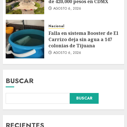
de 420,000 pesos en CDMX
AGOSTO 6, 2026
Nacional
Falla en sistema Booster de El
Carrizo deja sin agua a 147
colonias de Tijuana
AGOSTO 6, 2026
BUSCAR
BUSCAR
Dos demandas contra Bad
Bunny por uso no consentido
de voces femeninas en sus
canciones
RECIENTES
AGOSTO 6, 2026
3