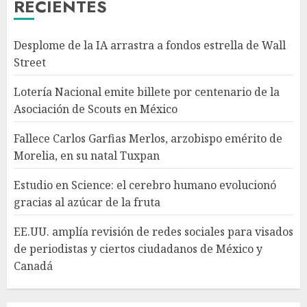
RECIENTES
3
Desplome de la IA arrastra a fondos estrella de Wall
Estudio en Science: el cerebro
Street
humano evolucionó gracias al
azúcar de la fruta
Lotería Nacional emite billete por centenario de la
AGOSTO 7, 2026
Asociación de Scouts en México
4
Fallece Carlos Garfias Merlos, arzobispo emérito de
Morelia, en su natal Tuxpan
EE.UU. amplía revisión de
redes sociales para visados de
Estudio en Science: el cerebro humano evolucionó
periodistas y ciertos
gracias al azúcar de la fruta
ciudadanos de México y
Canadá
5
EE.UU. amplía revisión de redes sociales para visados
AGOSTO 7, 2026
de periodistas y ciertos ciudadanos de México y
Canadá
Desplome de la IA arrastra a
fondos estrella de Wall Street