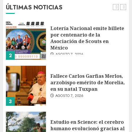
AGOSTO 7, 2026
ÚLTIMAS NOTICIAS
1
Lotería Nacional emite billete
por centenario de la
Asociación de Scouts en
México
AGOSTO 7, 2026
2
Fallece Carlos Garfias Merlos,
arzobispo emérito de Morelia,
en su natal Tuxpan
AGOSTO 7, 2026
3
Estudio en Science: el cerebro
humano evolucionó gracias al