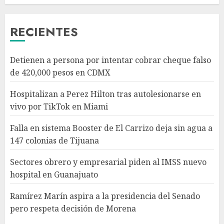
AGOSTO 6, 2026
3
RECIENTES
Sectores obrero y empresarial
Detienen a persona por intentar cobrar cheque falso
piden al IMSS nuevo hospital
de 420,000 pesos en CDMX
en Guanajuato
AGOSTO 6, 2026
Hospitalizan a Perez Hilton tras autolesionarse en
4
vivo por TikTok en Miami
Falla en sistema Booster de El Carrizo deja sin agua a
Ramírez Marín aspira a la
147 colonias de Tijuana
presidencia del Senado pero
respeta decisión de Morena
Sectores obrero y empresarial piden al IMSS nuevo
AGOSTO 6, 2026
hospital en Guanajuato
5
Ramírez Marín aspira a la presidencia del Senado
pero respeta decisión de Morena
Detienen a persona por
intentar cobrar cheque falso