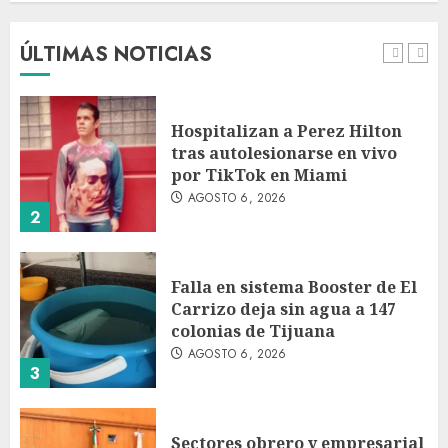
de 420,000 pesos en CDMX
AGOSTO 6, 2026
ÚLTIMAS NOTICIAS
1
Hospitalizan a Perez Hilton
tras autolesionarse en vivo
por TikTok en Miami
AGOSTO 6, 2026
2
Falla en sistema Booster de El
Carrizo deja sin agua a 147
colonias de Tijuana
AGOSTO 6, 2026
3
Sectores obrero y empresarial