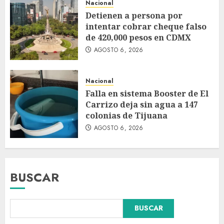
Nacional
Detienen a persona por
intentar cobrar cheque falso
de 420,000 pesos en CDMX
AGOSTO 6, 2026
Nacional
Falla en sistema Booster de El
Carrizo deja sin agua a 147
colonias de Tijuana
AGOSTO 6, 2026
BUSCAR
Falla en sistema Booster de El
BUSCAR
Carrizo deja sin agua a 147
colonias de Tijuana