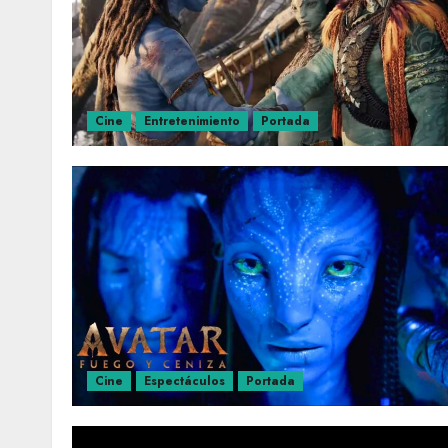
Cine
Entretenimiento
Portada
Cine
Espectáculos
Portada