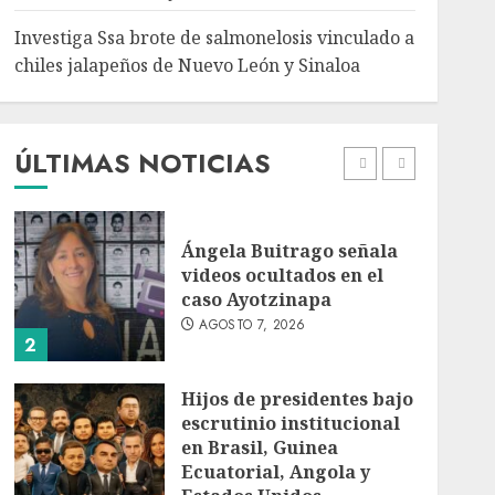
5
Investiga Ssa brote de salmonelosis vinculado a
chiles jalapeños de Nuevo León y Sinaloa
Charlotte FC vs Atlas:
Fecha, horario y canal
para ver el partido de la
Leagues Cup 2026
ÚLTIMAS NOTICIAS
AGOSTO 7, 2026
1
Ángela Buitrago señala
videos ocultados en el
caso Ayotzinapa
AGOSTO 7, 2026
2
Hijos de presidentes bajo
escrutinio institucional
en Brasil, Guinea
Ecuatorial, Angola y