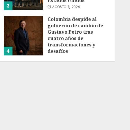
Estados Unidos
3
AGOSTO 7, 2026
Colombia despide al
gobierno de cambio de
Gustavo Petro tras
cuatro años de
transformaciones y
4
desafíos
AGOSTO 7, 2026
Investiga Ssa brote de
salmonelosis vinculado a
chiles jalapeños de
Nuevo León y Sinaloa
AGOSTO 7, 2026
5
Charlotte FC vs Atlas:
Fecha, horario y canal
para ver el partido de la