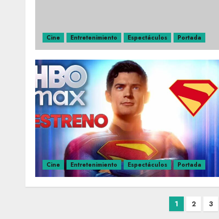
Cine
Entretenimiento
Espectáculos
Portada
Cine
Entretenimiento
Espectáculos
Portada
1
2
3