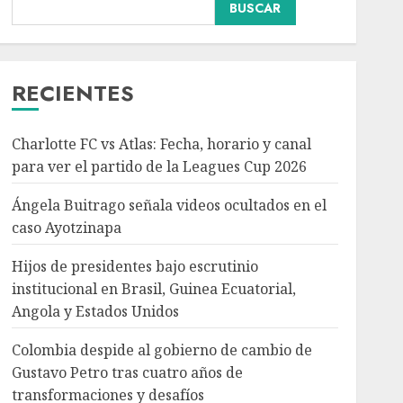
BUSCAR
Hijos de presidentes bajo
escrutinio institucional
en Brasil, Guinea
Ecuatorial, Angola y
RECIENTES
Estados Unidos
3
AGOSTO 7, 2026
Charlotte FC vs Atlas: Fecha, horario y canal
Colombia despide al
para ver el partido de la Leagues Cup 2026
gobierno de cambio de
Gustavo Petro tras
Ángela Buitrago señala videos ocultados en el
cuatro años de
caso Ayotzinapa
transformaciones y
4
desafíos
Hijos de presidentes bajo escrutinio
AGOSTO 7, 2026
institucional en Brasil, Guinea Ecuatorial,
Angola y Estados Unidos
Investiga Ssa brote de
salmonelosis vinculado a
Colombia despide al gobierno de cambio de
chiles jalapeños de
Gustavo Petro tras cuatro años de
Nuevo León y Sinaloa
transformaciones y desafíos
AGOSTO 7, 2026