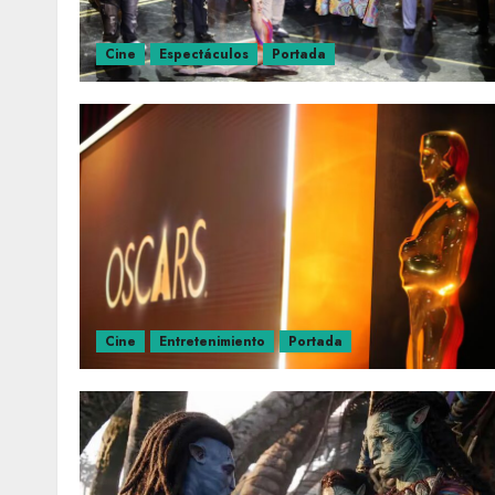
Cine
Espectáculos
Portada
Cine
Entretenimiento
Portada