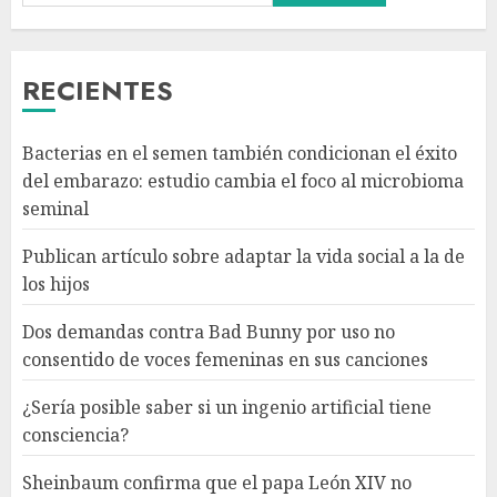
Bunny por uso no consentido
de voces femeninas en sus
canciones
RECIENTES
AGOSTO 6, 2026
3
Bacterias en el semen también condicionan el éxito
¿Sería posible saber si un
del embarazo: estudio cambia el foco al microbioma
ingenio artificial tiene
seminal
consciencia?
AGOSTO 6, 2026
Publican artículo sobre adaptar la vida social a la de
4
los hijos
Dos demandas contra Bad Bunny por uso no
Sheinbaum confirma que el
consentido de voces femeninas en sus canciones
papa León XIV no visitará
México en su gira por América
¿Sería posible saber si un ingenio artificial tiene
Latina
consciencia?
AGOSTO 6, 2026
5
Sheinbaum confirma que el papa León XIV no