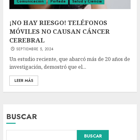
Comunicación
Portada
Salud y Ciencia
¡NO HAY RIESGO! TELÉFONOS
MÓVILES NO CAUSAN CÁNCER
CEREBRAL
SEPTIEMBRE 5, 2024
Un estudio reciente, que abarcó más de 20 años de
investigación, demostró que el...
LEER MÁS
BUSCAR
BUSCAR
Dos demandas contra Bad