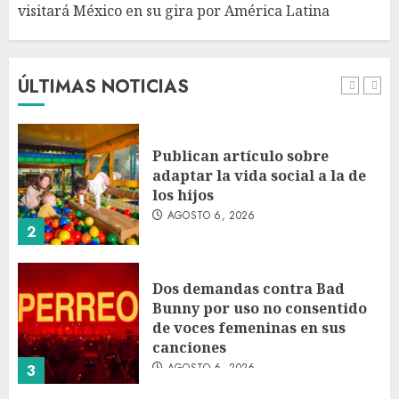
visitará México en su gira por América Latina
Bacterias en el semen también
condicionan el éxito del
embarazo: estudio cambia el
foco al microbioma seminal
ÚLTIMAS NOTICIAS
AGOSTO 6, 2026
1
Publican artículo sobre
adaptar la vida social a la de
los hijos
AGOSTO 6, 2026
2
Dos demandas contra Bad
Bunny por uso no consentido
de voces femeninas en sus
canciones
AGOSTO 6, 2026
3