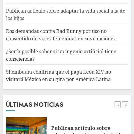
consciencia?
AGOSTO 6, 2026
Publican artículo sobre adaptar la vida social a la de
4
los hijos
Dos demandas contra Bad Bunny por uso no
Sheinbaum confirma que el
consentido de voces femeninas en sus canciones
papa León XIV no visitará
México en su gira por América
¿Sería posible saber si un ingenio artificial tiene
Latina
consciencia?
AGOSTO 6, 2026
5
Sheinbaum confirma que el papa León XIV no
visitará México en su gira por América Latina
Bacterias en el semen también
condicionan el éxito del
embarazo: estudio cambia el
foco al microbioma seminal
ÚLTIMAS NOTICIAS
AGOSTO 6, 2026
1
Publican artículo sobre