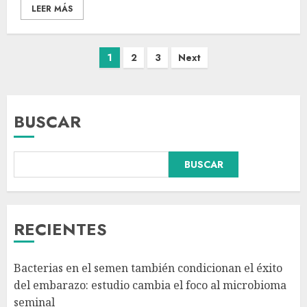
LEER MÁS
1
2
3
Next
BUSCAR
BUSCAR
Dos demandas contra Bad
Bunny por uso no consentido
de voces femeninas en sus
canciones
RECIENTES
AGOSTO 6, 2026
3
Bacterias en el semen también condicionan el éxito
¿Sería posible saber si un
del embarazo: estudio cambia el foco al microbioma
ingenio artificial tiene
seminal