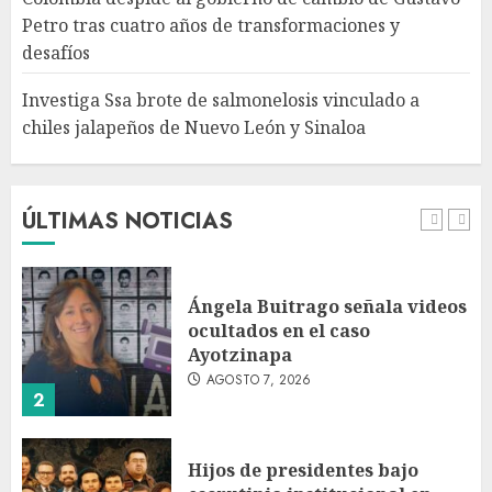
chiles jalapeños de Nuevo
Petro tras cuatro años de transformaciones y
León y Sinaloa
desafíos
AGOSTO 7, 2026
5
Investiga Ssa brote de salmonelosis vinculado a
chiles jalapeños de Nuevo León y Sinaloa
Charlotte FC vs Atlas: Fecha,
horario y canal para ver el
partido de la Leagues Cup
2026
ÚLTIMAS NOTICIAS
AGOSTO 7, 2026
1
Ángela Buitrago señala videos
ocultados en el caso
Ayotzinapa
AGOSTO 7, 2026
2
Hijos de presidentes bajo