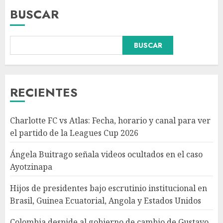
BUSCAR
BUSCAR
Hijos de presidentes bajo
escrutinio institucional en
Brasil, Guinea Ecuatorial,
Angola y Estados Unidos
RECIENTES
AGOSTO 7, 2026
3
Charlotte FC vs Atlas: Fecha, horario y canal para ver
Colombia despide al gobierno
el partido de la Leagues Cup 2026
de cambio de Gustavo Petro
tras cuatro años de
Ángela Buitrago señala videos ocultados en el caso
transformaciones y desafíos
Ayotzinapa
AGOSTO 7, 2026
4
Hijos de presidentes bajo escrutinio institucional en
Brasil, Guinea Ecuatorial, Angola y Estados Unidos
Investiga Ssa brote de
salmonelosis vinculado a
Colombia despide al gobierno de cambio de Gustavo