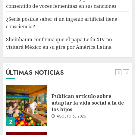
Sheinbaum confirma que el
consentido de voces femeninas en sus canciones
papa León XIV no visitará
México en su gira por América
¿Sería posible saber si un ingenio artificial tiene
Latina
consciencia?
AGOSTO 6, 2026
5
Sheinbaum confirma que el papa León XIV no
visitará México en su gira por América Latina
Bacterias en el semen también
condicionan el éxito del
embarazo: estudio cambia el
foco al microbioma seminal
ÚLTIMAS NOTICIAS
AGOSTO 6, 2026
1
Publican artículo sobre
adaptar la vida social a la de
los hijos
AGOSTO 6, 2026
2