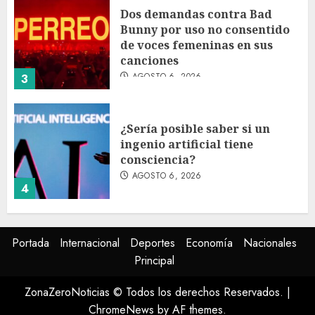
Dos demandas contra Bad
Bunny por uso no consentido
de voces femeninas en sus
canciones
AGOSTO 6, 2026
3
¿Sería posible saber si un
ingenio artificial tiene
consciencia?
AGOSTO 6, 2026
4
Sheinbaum confirma que el
Portada
Internacional
Deportes
Economía
Nacionales
papa León XIV no visitará
Principal
México en su gira por América
Latina
ZonaZeroNoticias © Todos los derechos Reservados.
|
AGOSTO 6, 2026
5
ChromeNews
by AF themes.