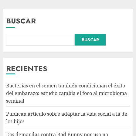
BUSCAR
BUSCAR
Dos demandas contra Bad
Bunny por uso no consentido
de voces femeninas en sus
canciones
RECIENTES
AGOSTO 6, 2026
3
Bacterias en el semen también condicionan el éxito
¿Sería posible saber si un
del embarazo: estudio cambia el foco al microbioma
ingenio artificial tiene
seminal
consciencia?
AGOSTO 6, 2026
Publican artículo sobre adaptar la vida social a la de
4
los hijos
Dos demandas contra Bad Bunny por uso no