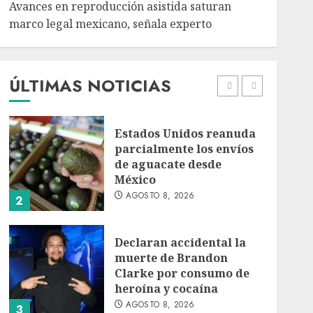
Avances en reproducción asistida saturan
marco legal mexicano, señala experto
EE. UU. reconoce apoyo
de Sheinbaum contra el
narco pero advierte que
persisten desafíos
ÚLTIMAS NOTICIAS
AGOSTO 8, 2026
1
Estados Unidos reanuda
parcialmente los envíos
de aguacate desde
México
AGOSTO 8, 2026
2
Declaran accidental la
muerte de Brandon
Clarke por consumo de
heroína y cocaína
AGOSTO 8, 2026
3