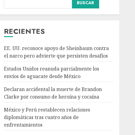
BUSCAR
Declaran accidental la
muerte de Brandon
Clarke por consumo de
heroína y cocaína
RECIENTES
AGOSTO 8, 2026
3
EE. UU. reconoce apoyo de Sheinbaum contra
México y Perú
el narco pero advierte que persisten desafíos
restablecen relaciones
diplomáticas tras cuatro
Estados Unidos reanuda parcialmente los
años de enfrentamientos
envíos de aguacate desde México
AGOSTO 8, 2026
4
Declaran accidental la muerte de Brandon
Clarke por consumo de heroína y cocaína
Avances en reproducción
asistida saturan marco
México y Perú restablecen relaciones
legal mexicano, señala
diplomáticas tras cuatro años de
experto
enfrentamientos
AGOSTO 8, 2026
5