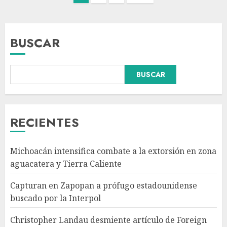
BUSCAR
BUSCAR
Christopher Landau
desmiente artículo de Foreign
Policy sobre visita a Islas
Salomón
RECIENTES
AGOSTO 7, 2026
3
Michoacán intensifica combate a la extorsión en zona
Detienen al exgobernador de
aguacatera y Tierra Caliente
Guerrero Ángel Aguirre por
obstrucción de la justicia en el
Capturan en Zapopan a prófugo estadounidense
caso Ayotzinapa
buscado por la Interpol
AGOSTO 7, 2026
4
Christopher Landau desmiente artículo de Foreign