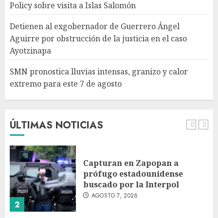
Policy sobre visita a Islas Salomón
SMN pronostica lluvias
intensas, granizo y calor
Detienen al exgobernador de Guerrero Ángel
extremo para este 7 de agosto
Aguirre por obstrucción de la justicia en el caso
AGOSTO 7, 2026
Ayotzinapa
5
SMN pronostica lluvias intensas, granizo y calor
extremo para este 7 de agosto
Michoacán intensifica
combate a la extorsión en
zona aguacatera y Tierra
Caliente
ÚLTIMAS NOTICIAS
AGOSTO 7, 2026
1
Capturan en Zapopan a
prófugo estadounidense
buscado por la Interpol
AGOSTO 7, 2026
2