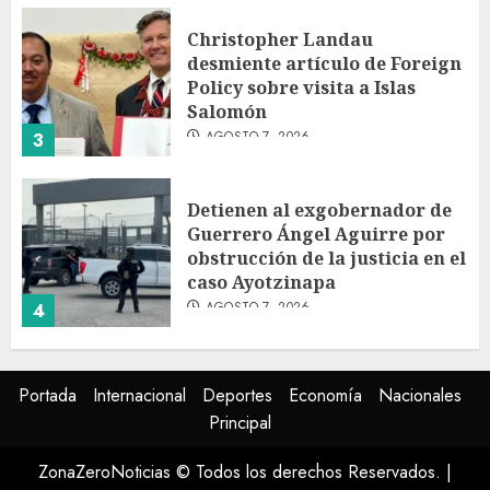
Christopher Landau
desmiente artículo de Foreign
Policy sobre visita a Islas
Salomón
AGOSTO 7, 2026
3
Detienen al exgobernador de
Guerrero Ángel Aguirre por
obstrucción de la justicia en el
caso Ayotzinapa
AGOSTO 7, 2026
4
SMN pronostica lluvias
Portada
Internacional
Deportes
Economía
Nacionales
intensas, granizo y calor
Principal
extremo para este 7 de agosto
AGOSTO 7, 2026
ZonaZeroNoticias © Todos los derechos Reservados.
|
5