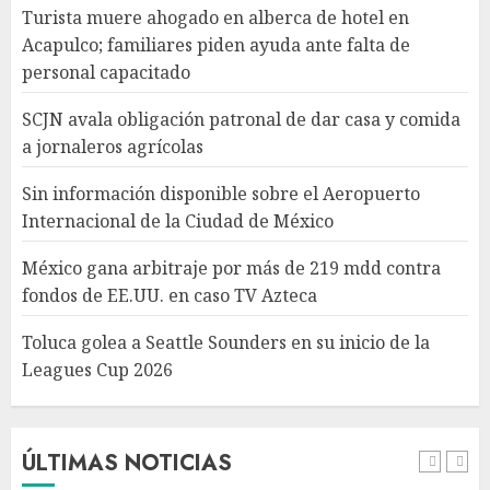
Turista muere ahogado en alberca de hotel en
México gana arbitraje por
Acapulco; familiares piden ayuda ante falta de
más de 219 mdd contra fondos
personal capacitado
de EE.UU. en caso TV Azteca
AGOSTO 6, 2026
SCJN avala obligación patronal de dar casa y comida
4
a jornaleros agrícolas
Sin información disponible sobre el Aeropuerto
Toluca golea a Seattle
Internacional de la Ciudad de México
Sounders en su inicio de la
Leagues Cup 2026
México gana arbitraje por más de 219 mdd contra
AGOSTO 6, 2026
fondos de EE.UU. en caso TV Azteca
5
Toluca golea a Seattle Sounders en su inicio de la
Leagues Cup 2026
Turista muere ahogado en
alberca de hotel en Acapulco;
familiares piden ayuda ante
falta de personal capacitado
ÚLTIMAS NOTICIAS
AGOSTO 6, 2026
1