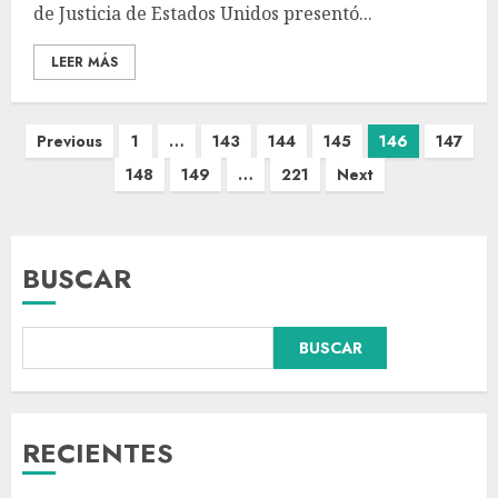
de Justicia de Estados Unidos presentó...
LEER MÁS
Previous
1
…
143
144
145
146
147
148
149
…
221
Next
BUSCAR
BUSCAR
Sin información disponible
sobre el Aeropuerto
Internacional de la Ciudad de
México
RECIENTES
AGOSTO 6, 2026
3