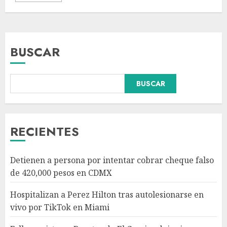
BUSCAR
Falla en sistema Booster de El
BUSCAR
Carrizo deja sin agua a 147
colonias de Tijuana
AGOSTO 6, 2026
3
RECIENTES
Sectores obrero y empresarial
Detienen a persona por intentar cobrar cheque falso
piden al IMSS nuevo hospital
de 420,000 pesos en CDMX
en Guanajuato
AGOSTO 6, 2026
Hospitalizan a Perez Hilton tras autolesionarse en
4
vivo por TikTok en Miami