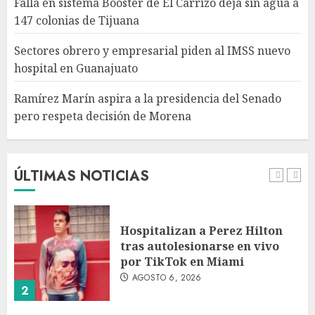
Falla en sistema Booster de El Carrizo deja sin agua a
Ramírez Marín aspira a la
147 colonias de Tijuana
presidencia del Senado pero
respeta decisión de Morena
Sectores obrero y empresarial piden al IMSS nuevo
AGOSTO 6, 2026
hospital en Guanajuato
5
Ramírez Marín aspira a la presidencia del Senado
pero respeta decisión de Morena
Detienen a persona por
intentar cobrar cheque falso
de 420,000 pesos en CDMX
AGOSTO 6, 2026
ÚLTIMAS NOTICIAS
1
Hospitalizan a Perez Hilton
tras autolesionarse en vivo
por TikTok en Miami
AGOSTO 6, 2026
2