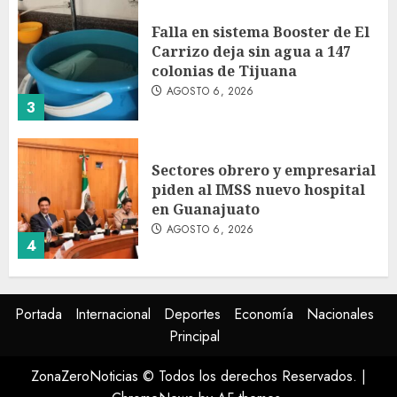
Falla en sistema Booster de El
Carrizo deja sin agua a 147
colonias de Tijuana
AGOSTO 6, 2026
3
Sectores obrero y empresarial
piden al IMSS nuevo hospital
en Guanajuato
AGOSTO 6, 2026
4
Ramírez Marín aspira a la
Portada
Internacional
Deportes
Economía
Nacionales
presidencia del Senado pero
Principal
respeta decisión de Morena
AGOSTO 6, 2026
ZonaZeroNoticias © Todos los derechos Reservados.
|
5