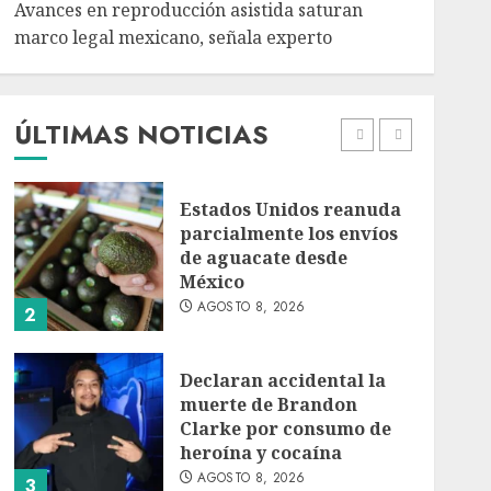
Avances en reproducción asistida saturan
marco legal mexicano, señala experto
EE. UU. reconoce apoyo
de Sheinbaum contra el
narco pero advierte que
persisten desafíos
ÚLTIMAS NOTICIAS
AGOSTO 8, 2026
1
Estados Unidos reanuda
parcialmente los envíos
de aguacate desde
México
AGOSTO 8, 2026
2
Declaran accidental la
muerte de Brandon
Clarke por consumo de
heroína y cocaína
AGOSTO 8, 2026
3