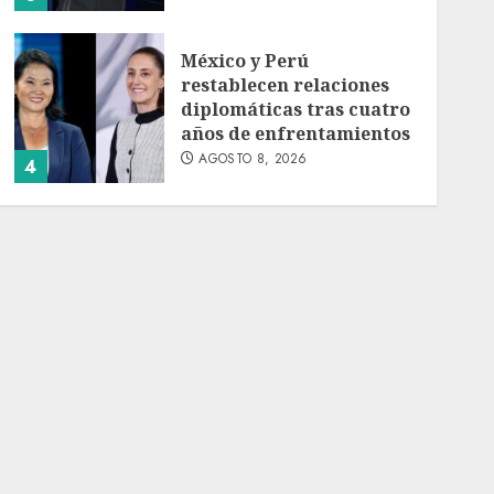
México y Perú
restablecen relaciones
diplomáticas tras cuatro
años de enfrentamientos
AGOSTO 8, 2026
4
Avances en reproducción
asistida saturan marco
legal mexicano, señala
experto
AGOSTO 8, 2026
5
EE. UU. reconoce apoyo
de Sheinbaum contra el
narco pero advierte que
persisten desafíos