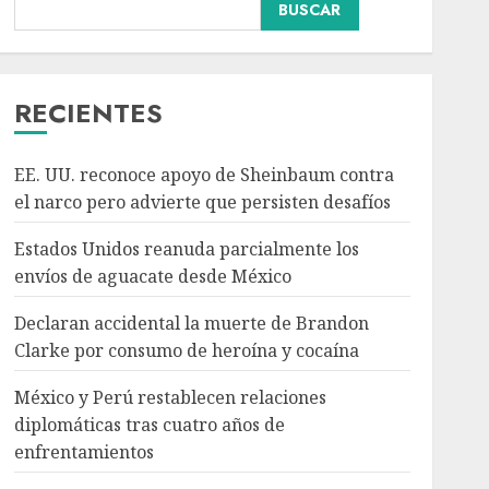
BUSCAR
Declaran accidental la
muerte de Brandon
Clarke por consumo de
heroína y cocaína
RECIENTES
AGOSTO 8, 2026
3
EE. UU. reconoce apoyo de Sheinbaum contra
México y Perú
el narco pero advierte que persisten desafíos
restablecen relaciones
diplomáticas tras cuatro
Estados Unidos reanuda parcialmente los
años de enfrentamientos
envíos de aguacate desde México
AGOSTO 8, 2026
4
Declaran accidental la muerte de Brandon
Clarke por consumo de heroína y cocaína
Avances en reproducción
asistida saturan marco
México y Perú restablecen relaciones
legal mexicano, señala
diplomáticas tras cuatro años de
experto
enfrentamientos
AGOSTO 8, 2026
5