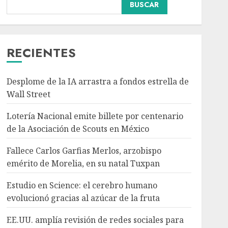
Nacional
BUSCAR
Fallece Carlos Garfias
Merlos, arzobispo
emérito de Morelia, en su
natal Tuxpan
RECIENTES
3
AGOSTO 7, 2026
Desplome de la IA arrastra a fondos estrella de
Internacional
Estudio en Science: el
Wall Street
cerebro humano
Lotería Nacional emite billete por centenario
evolucionó gracias al
azúcar de la fruta
de la Asociación de Scouts en México
4
AGOSTO 7, 2026
Fallece Carlos Garfias Merlos, arzobispo
Internacional
emérito de Morelia, en su natal Tuxpan
EE.UU. amplía revisión
de redes sociales para
Estudio en Science: el cerebro humano
visados de periodistas y
evolucionó gracias al azúcar de la fruta
ciertos ciudadanos de
5
México y Canadá
EE.UU. amplía revisión de redes sociales para