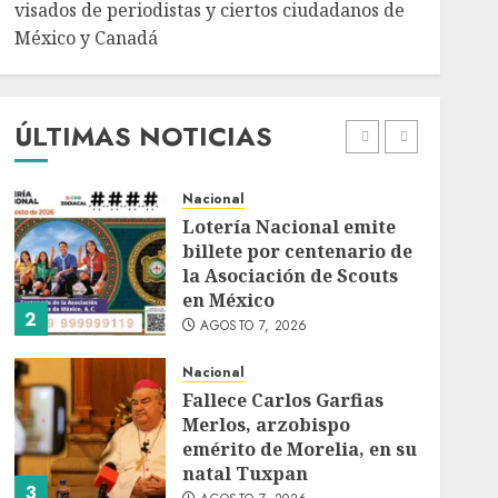
AGOSTO 7, 2026
visados de periodistas y ciertos ciudadanos de
México y Canadá
Internacional
Portada
Desplome de la IA
arrastra a fondos
estrella de Wall Street
ÚLTIMAS NOTICIAS
AGOSTO 7, 2026
1
Nacional
Lotería Nacional emite
billete por centenario de
la Asociación de Scouts
en México
2
AGOSTO 7, 2026
Nacional
Fallece Carlos Garfias
Merlos, arzobispo
emérito de Morelia, en su
natal Tuxpan
3