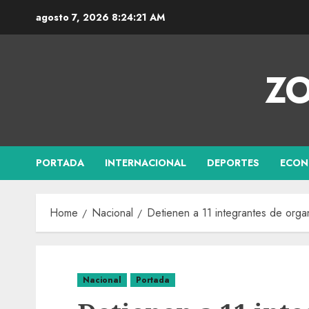
agosto 7, 2026
8:24:22 AM
ZO
PORTADA
INTERNACIONAL
DEPORTES
ECON
Home
Nacional
Detienen a 11 integrantes de organ
Nacional
Portada