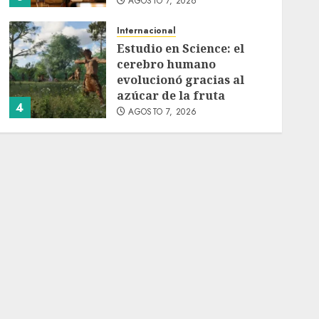
AGOSTO 7, 2026
Internacional
Estudio en Science: el
cerebro humano
evolucionó gracias al
azúcar de la fruta
4
AGOSTO 7, 2026
Internacional
EE.UU. amplía revisión
de redes sociales para
visados de periodistas y
ciertos ciudadanos de
5
México y Canadá
AGOSTO 7, 2026
Internacional
Portada
Desplome de la IA
arrastra a fondos
estrella de Wall Street