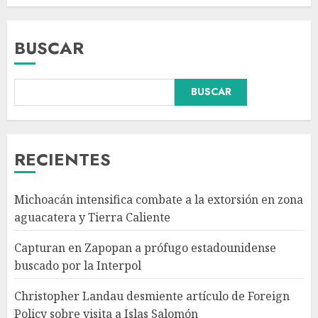
BUSCAR
BUSCAR
Christopher Landau
desmiente artículo de Foreign
Policy sobre visita a Islas
Salomón
RECIENTES
AGOSTO 7, 2026
3
Michoacán intensifica combate a la extorsión en zona
Detienen al exgobernador de
aguacatera y Tierra Caliente
Guerrero Ángel Aguirre por
obstrucción de la justicia en el
Capturan en Zapopan a prófugo estadounidense
caso Ayotzinapa
buscado por la Interpol
AGOSTO 7, 2026
4
Christopher Landau desmiente artículo de Foreign
Policy sobre visita a Islas Salomón