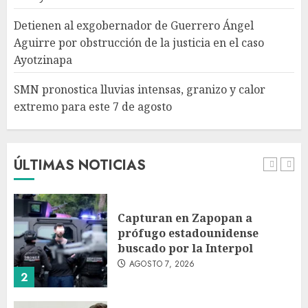
SMN pronostica lluvias
intensas, granizo y calor
Detienen al exgobernador de Guerrero Ángel
extremo para este 7 de agosto
Aguirre por obstrucción de la justicia en el caso
AGOSTO 7, 2026
Ayotzinapa
5
SMN pronostica lluvias intensas, granizo y calor
extremo para este 7 de agosto
Michoacán intensifica
combate a la extorsión en
zona aguacatera y Tierra
Caliente
ÚLTIMAS NOTICIAS
AGOSTO 7, 2026
1
Capturan en Zapopan a
prófugo estadounidense
buscado por la Interpol
AGOSTO 7, 2026
2