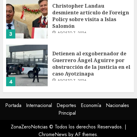
Christopher Landau
desmiente artículo de Foreign
Policy sobre visita a Islas
Salomón
AGOSTO 7, 2026
3
Detienen al exgobernador de
Guerrero Ángel Aguirre por
obstrucción de la justicia en el
caso Ayotzinapa
AGOSTO 7, 2026
4
SMN pronostica lluvias
Portada
Internacional
Deportes
Economía
Nacionales
intensas, granizo y calor
Principal
extremo para este 7 de agosto
AGOSTO 7, 2026
ZonaZeroNoticias © Todos los derechos Reservados.
|
5
ChromeNews
by AF themes.