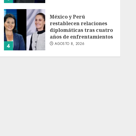
México y Perú
restablecen relaciones
diplomáticas tras cuatro
años de enfrentamientos
AGOSTO 8, 2026
4
Avances en reproducción
asistida saturan marco
legal mexicano, señala
experto
AGOSTO 8, 2026
5
EE. UU. reconoce apoyo
de Sheinbaum contra el
narco pero advierte que
persisten desafíos