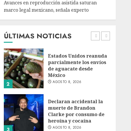
Avances en reproducción asistida saturan
marco legal mexicano, señala experto
EE. UU. reconoce apoyo
de Sheinbaum contra el
narco pero advierte que
persisten desafíos
ÚLTIMAS NOTICIAS
AGOSTO 8, 2026
1
Estados Unidos reanuda
parcialmente los envíos
de aguacate desde
México
AGOSTO 8, 2026
2
Declaran accidental la
muerte de Brandon
Clarke por consumo de
heroína y cocaína
AGOSTO 8, 2026
3