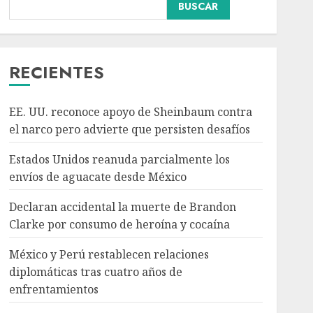
BUSCAR
Declaran accidental la
muerte de Brandon
Clarke por consumo de
heroína y cocaína
RECIENTES
AGOSTO 8, 2026
3
EE. UU. reconoce apoyo de Sheinbaum contra
México y Perú
el narco pero advierte que persisten desafíos
restablecen relaciones
diplomáticas tras cuatro
Estados Unidos reanuda parcialmente los
años de enfrentamientos
envíos de aguacate desde México
AGOSTO 8, 2026
4
Declaran accidental la muerte de Brandon
Clarke por consumo de heroína y cocaína
Avances en reproducción
asistida saturan marco
México y Perú restablecen relaciones
legal mexicano, señala
diplomáticas tras cuatro años de
experto
enfrentamientos
AGOSTO 8, 2026
5