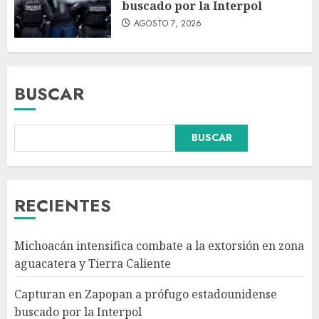
buscado por la Interpol
AGOSTO 7, 2026
BUSCAR
BUSCAR
Christopher Landau
desmiente artículo de Foreign
Policy sobre visita a Islas
Salomón
RECIENTES
AGOSTO 7, 2026
3
Michoacán intensifica combate a la extorsión en zona
Detienen al exgobernador de
aguacatera y Tierra Caliente
Guerrero Ángel Aguirre por
obstrucción de la justicia en el
Capturan en Zapopan a prófugo estadounidense
caso Ayotzinapa
buscado por la Interpol
AGOSTO 7, 2026
4