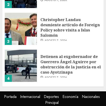
AGOSTO 7, 2026
2
Christopher Landau
desmiente artículo de Foreign
Policy sobre visita a Islas
Salomón
AGOSTO 7, 2026
3
Detienen al exgobernador de
Guerrero Ángel Aguirre por
obstrucción de la justicia en el
caso Ayotzinapa
AGOSTO 7, 2026
4
SMN pronostica lluvias
Portada
Internacional
Deportes
Economía
Nacionales
intensas, granizo y calor
Principal
extremo para este 7 de agosto