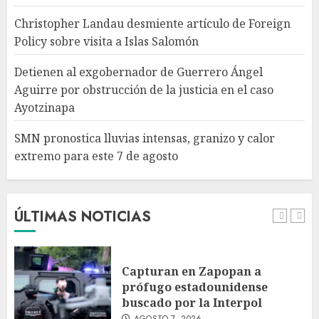
Christopher Landau desmiente artículo de Foreign
Policy sobre visita a Islas Salomón
SMN pronostica lluvias
intensas, granizo y calor
Detienen al exgobernador de Guerrero Ángel
extremo para este 7 de agosto
Aguirre por obstrucción de la justicia en el caso
AGOSTO 7, 2026
Ayotzinapa
5
SMN pronostica lluvias intensas, granizo y calor
extremo para este 7 de agosto
Michoacán intensifica
combate a la extorsión en
zona aguacatera y Tierra
Caliente
ÚLTIMAS NOTICIAS
AGOSTO 7, 2026
1
Capturan en Zapopan a
prófugo estadounidense
buscado por la Interpol