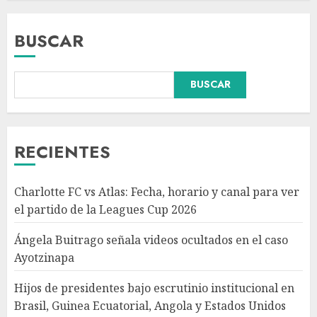
BUSCAR
BUSCAR
Hijos de presidentes bajo
escrutinio institucional en
Brasil, Guinea Ecuatorial,
Angola y Estados Unidos
RECIENTES
AGOSTO 7, 2026
3
Charlotte FC vs Atlas: Fecha, horario y canal para ver
Colombia despide al gobierno
el partido de la Leagues Cup 2026
de cambio de Gustavo Petro
tras cuatro años de
Ángela Buitrago señala videos ocultados en el caso
transformaciones y desafíos
Ayotzinapa
AGOSTO 7, 2026
4
Hijos de presidentes bajo escrutinio institucional en
Brasil, Guinea Ecuatorial, Angola y Estados Unidos
Investiga Ssa brote de