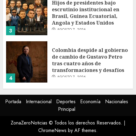
Hijos de presidentes bajo
escrutinio institucional en
Brasil, Guinea Ecuatorial,
Angola y Estados Unidos
AGOSTO 7, 2026
3
Colombia despide al gobierno
de cambio de Gustavo Petro
tras cuatro años de
transformaciones y desafíos
AGOSTO 7, 2026
4
Investiga Ssa brote de
Portada
Internacional
Deportes
Economía
Nacionales
salmonelosis vinculado a
Principal
chiles jalapeños de Nuevo
León y Sinaloa
ZonaZeroNoticias © Todos los derechos Reservados.
|
AGOSTO 7, 2026
5
ChromeNews
by AF themes.