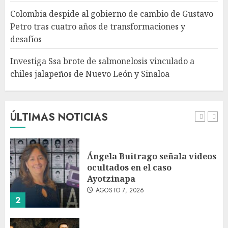
salmonelosis vinculado a
Colombia despide al gobierno de cambio de Gustavo
chiles jalapeños de Nuevo
Petro tras cuatro años de transformaciones y
León y Sinaloa
desafíos
AGOSTO 7, 2026
5
Investiga Ssa brote de salmonelosis vinculado a
chiles jalapeños de Nuevo León y Sinaloa
Charlotte FC vs Atlas: Fecha,
horario y canal para ver el
partido de la Leagues Cup
2026
ÚLTIMAS NOTICIAS
AGOSTO 7, 2026
1
Ángela Buitrago señala videos
ocultados en el caso
Ayotzinapa
AGOSTO 7, 2026
2