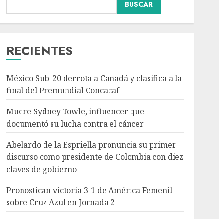
Abelardo de la Espriella
BUSCAR
pronuncia su primer
discurso como
presidente de Colombia
con diez claves de
RECIENTES
3
gobierno
AGOSTO 8, 2026
México Sub-20 derrota a Canadá y clasifica a la
Pronostican victoria 3-1
final del Premundial Concacaf
de América Femenil
sobre Cruz Azul en
Muere Sydney Towle, influencer que
Jornada 2
documentó su lucha contra el cáncer
AGOSTO 8, 2026
4
Abelardo de la Espriella pronuncia su primer
discurso como presidente de Colombia con diez
Persisten dudas y retos
claves de gobierno
en la implementación de
la Nueva Escuela
Pronostican victoria 3-1 de América Femenil
Mexicana
sobre Cruz Azul en Jornada 2
AGOSTO 8, 2026
5