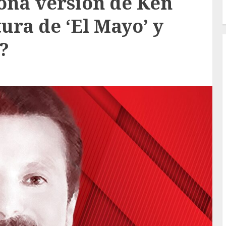
ona versión de Ken
ura de ‘El Mayo’ y
?