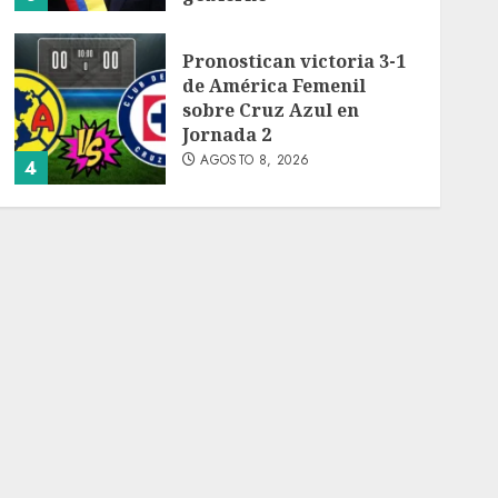
AGOSTO 8, 2026
Pronostican victoria 3-1
de América Femenil
sobre Cruz Azul en
Jornada 2
AGOSTO 8, 2026
4
Persisten dudas y retos
en la implementación de
la Nueva Escuela
Mexicana
AGOSTO 8, 2026
5
México Sub-20 derrota a
Canadá y clasifica a la
final del Premundial
Concacaf