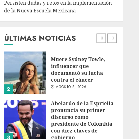
Persisten dudas y retos en la implementación
de la Nueva Escuela Mexicana
México Sub-20 derrota a
Canadá y clasifica a la
final del Premundial
Concacaf
ÚLTIMAS NOTICIAS
AGOSTO 8, 2026
1
Muere Sydney Towle,
influencer que
documentó su lucha
contra el cáncer
AGOSTO 8, 2026
2
Abelardo de la Espriella
pronuncia su primer
discurso como
presidente de Colombia
con diez claves de
3
gobierno