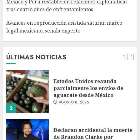
México y Perú restablecen relaciones diplomáticas
AGOSTO 8, 2026
tras cuatro años de enfrentamientos
5
Avances en reproducción asistida saturan marco
legal mexicano, señala experto
EE. UU. reconoce apoyo de
Sheinbaum contra el narco
pero advierte que persisten
desafíos
ÚLTIMAS NOTICIAS
AGOSTO 8, 2026
1
Estados Unidos reanuda
parcialmente los envíos de
aguacate desde México
AGOSTO 8, 2026
2
Declaran accidental la muerte
de Brandon Clarke por