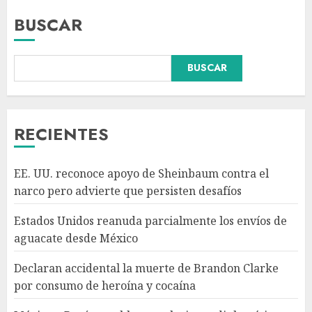
BUSCAR
Declaran accidental la muerte
BUSCAR
de Brandon Clarke por
consumo de heroína y cocaína
AGOSTO 8, 2026
3
RECIENTES
México y Perú restablecen
EE. UU. reconoce apoyo de Sheinbaum contra el
relaciones diplomáticas tras
narco pero advierte que persisten desafíos
cuatro años de
enfrentamientos
Estados Unidos reanuda parcialmente los envíos de
AGOSTO 8, 2026
4
aguacate desde México
Declaran accidental la muerte de Brandon Clarke
Avances en reproducción
por consumo de heroína y cocaína
asistida saturan marco legal
mexicano, señala experto