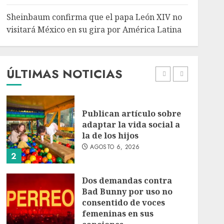
5
Sheinbaum confirma que el papa León XIV no
Bacterias en el semen
visitará México en su gira por América Latina
también condicionan el
éxito del embarazo:
estudio cambia el foco al
microbioma seminal
ÚLTIMAS NOTICIAS
1
AGOSTO 6, 2026
Publican artículo sobre
adaptar la vida social a
la de los hijos
AGOSTO 6, 2026
2
Dos demandas contra
Bad Bunny por uso no
consentido de voces
femeninas en sus