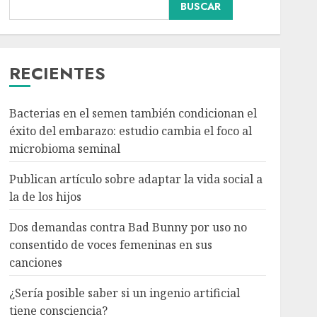
BUSCAR
Dos demandas contra
Bad Bunny por uso no
consentido de voces
femeninas en sus
RECIENTES
canciones
3
AGOSTO 6, 2026
Bacterias en el semen también condicionan el
éxito del embarazo: estudio cambia el foco al
¿Sería posible saber si un
microbioma seminal
ingenio artificial tiene
consciencia?
Publican artículo sobre adaptar la vida social a
AGOSTO 6, 2026
la de los hijos
4
Dos demandas contra Bad Bunny por uso no
consentido de voces femeninas en sus
Sheinbaum confirma que
canciones
el papa León XIV no
visitará México en su
¿Sería posible saber si un ingenio artificial
gira por América Latina
tiene consciencia?
AGOSTO 6, 2026