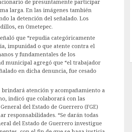
ncionario de presuntamente participar
rma larga. En las imágenes también
ndo la detención del señalado. Los
dillos, en Ometepec.
eñaló que “repudia categóricamente
cia, impunidad o que atente contra el
manos y fundamentales de los
d municipal agregó que “el trabajador
eñalado en dicha denuncia, fue cesado
e brindará atención y acompañamiento a
mo, indicó que colaborará con las
a General del Estado de Guerrero (FGE)
ar responsabilidades. “Se darán todas
eneral del Estado de Guerrero investigue
nentes, con el fin de que se haga justicia