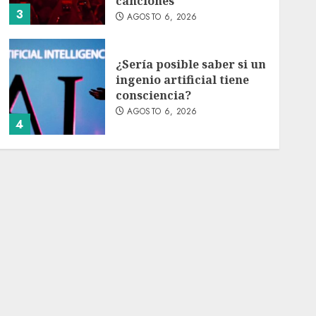
canciones
3
AGOSTO 6, 2026
¿Sería posible saber si un
ingenio artificial tiene
consciencia?
AGOSTO 6, 2026
4
Sheinbaum confirma que
el papa León XIV no
visitará México en su
gira por América Latina
AGOSTO 6, 2026
5
Bacterias en el semen
también condicionan el
éxito del embarazo:
estudio cambia el foco al