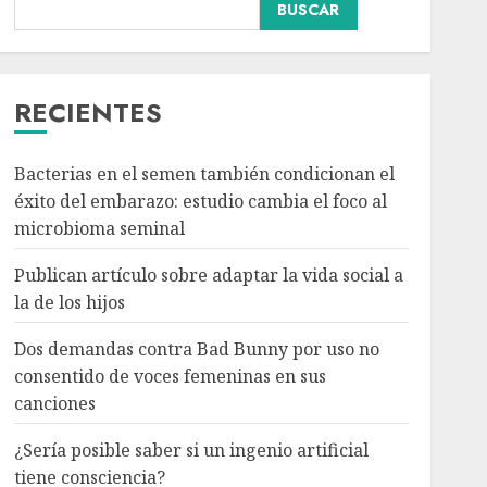
BUSCAR
Dos demandas contra
Bad Bunny por uso no
consentido de voces
femeninas en sus
RECIENTES
canciones
3
AGOSTO 6, 2026
Bacterias en el semen también condicionan el
éxito del embarazo: estudio cambia el foco al
¿Sería posible saber si un
microbioma seminal
ingenio artificial tiene
consciencia?
Publican artículo sobre adaptar la vida social a
AGOSTO 6, 2026
la de los hijos
4
Dos demandas contra Bad Bunny por uso no
consentido de voces femeninas en sus
Sheinbaum confirma que
canciones
el papa León XIV no
visitará México en su
¿Sería posible saber si un ingenio artificial
gira por América Latina
tiene consciencia?
AGOSTO 6, 2026