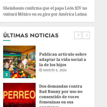
5
Sheinbaum confirma que el papa León XIV no
Bacterias en el semen
visitará México en su gira por América Latina
también condicionan el
éxito del embarazo:
estudio cambia el foco al
microbioma seminal
ÚLTIMAS NOTICIAS
1
AGOSTO 6, 2026
Publican artículo sobre
adaptar la vida social a
la de los hijos
AGOSTO 6, 2026
2
Dos demandas contra
Bad Bunny por uso no
consentido de voces
femeninas en sus