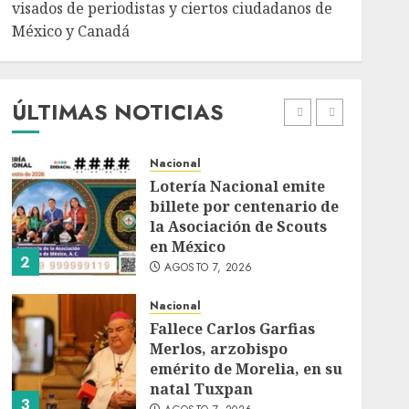
AGOSTO 7, 2026
visados de periodistas y ciertos ciudadanos de
México y Canadá
Internacional
Portada
Desplome de la IA
arrastra a fondos
estrella de Wall Street
ÚLTIMAS NOTICIAS
AGOSTO 7, 2026
1
Nacional
Lotería Nacional emite
billete por centenario de
la Asociación de Scouts
en México
2
AGOSTO 7, 2026
Nacional
Fallece Carlos Garfias
Merlos, arzobispo
emérito de Morelia, en su
natal Tuxpan
3