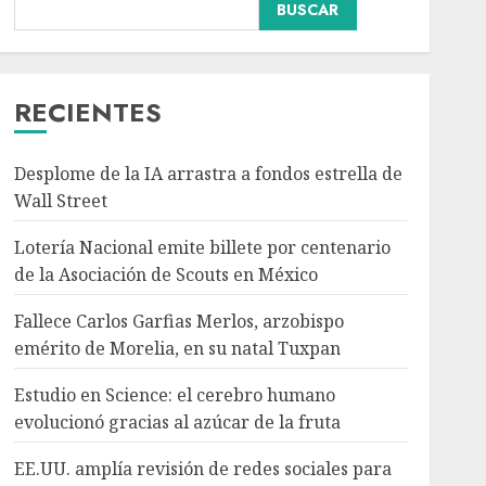
Nacional
BUSCAR
Fallece Carlos Garfias
Merlos, arzobispo
emérito de Morelia, en su
natal Tuxpan
RECIENTES
3
AGOSTO 7, 2026
Desplome de la IA arrastra a fondos estrella de
Internacional
Estudio en Science: el
Wall Street
cerebro humano
Lotería Nacional emite billete por centenario
evolucionó gracias al
azúcar de la fruta
de la Asociación de Scouts en México
4
AGOSTO 7, 2026
Fallece Carlos Garfias Merlos, arzobispo
Internacional
emérito de Morelia, en su natal Tuxpan
EE.UU. amplía revisión
de redes sociales para
Estudio en Science: el cerebro humano
visados de periodistas y
evolucionó gracias al azúcar de la fruta
ciertos ciudadanos de
5
México y Canadá
EE.UU. amplía revisión de redes sociales para