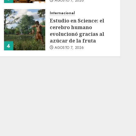
AGOSTO 7, 2026
Internacional
Estudio en Science: el
cerebro humano
evolucionó gracias al
azúcar de la fruta
4
AGOSTO 7, 2026
Internacional
EE.UU. amplía revisión
de redes sociales para
visados de periodistas y
ciertos ciudadanos de
5
México y Canadá
AGOSTO 7, 2026
Internacional
Portada
Desplome de la IA
arrastra a fondos
estrella de Wall Street