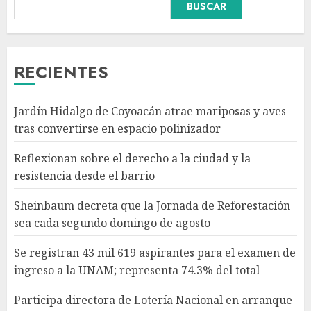
BUSCAR
Jornada de Reforestación sea
cada segundo domingo de
agosto
AGOSTO 10, 2026
3
RECIENTES
Se registran 43 mil 619
Jardín Hidalgo de Coyoacán atrae mariposas y aves
aspirantes para el examen de
tras convertirse en espacio polinizador
ingreso a la UNAM; representa
74.3% del total
Reflexionan sobre el derecho a la ciudad y la
AGOSTO 10, 2026
4
resistencia desde el barrio
Sheinbaum decreta que la Jornada de Reforestación
Participa directora de Lotería
sea cada segundo domingo de agosto
Nacional en arranque de
Jornada Nacional de
Se registran 43 mil 619 aspirantes para el examen de
Reforestación en Durango
ingreso a la UNAM; representa 74.3% del total
AGOSTO 10, 2026
5
Participa directora de Lotería Nacional en arranque