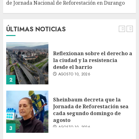
de Jornada Nacional de Reforestación en Durango
Jardín Hidalgo de Coyoacán
atrae mariposas y aves tras
convertirse en espacio
polinizador
ÚLTIMAS NOTICIAS
AGOSTO 10, 2026
1
Reflexionan sobre el derecho a
la ciudad y la resistencia
desde el barrio
AGOSTO 10, 2026
2
Sheinbaum decreta que la
Jornada de Reforestación sea
cada segundo domingo de
agosto
AGOSTO 10, 2026
3