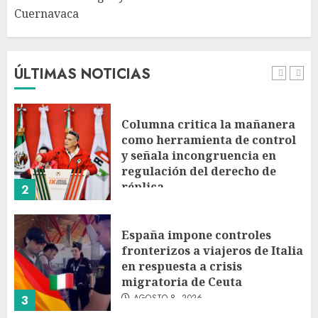
Cuernavaca
Sheinbaum duplica meta de
creación de lugares en
bachillerato a 400 mil
AGOSTO 9, 2026
ÚLTIMAS NOTICIAS
1
Columna critica la mañanera
como herramienta de control
y señala incongruencia en
regulación del derecho de
réplica
2
AGOSTO 8, 2026
España impone controles
fronterizos a viajeros de Italia
en respuesta a crisis
migratoria de Ceuta
AGOSTO 8, 2026
3