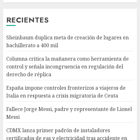
fronterizos a viajeros de Italia
en respuesta a crisis
RECIENTES
migratoria de Ceuta
AGOSTO 8, 2026
3
Sheinbaum duplica meta de creación de lugares en
bachillerato a 400 mil
Fallece Jorge Messi, padre y
Columna critica la mañanera como herramienta de
representante de Lionel Messi
control y señala incongruencia en regulación del
AGOSTO 8, 2026
derecho de réplica
4
España impone controles fronterizos a viajeros de
Italia en respuesta a crisis migratoria de Ceuta
CDMX lanza primer padrón de
instaladores certificados de
Fallece Jorge Messi, padre y representante de Lionel
gas y electricidad tras
Messi
accidente en Cuernavaca
AGOSTO 8, 2026
5
CDMX lanza primer padrón de instaladores
certificados de gas y electricidad tras accidente en