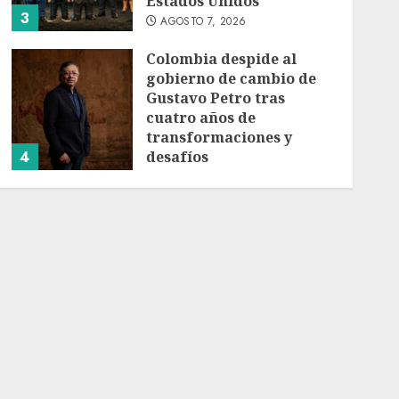
Estados Unidos
3
AGOSTO 7, 2026
Colombia despide al
gobierno de cambio de
Gustavo Petro tras
cuatro años de
transformaciones y
4
desafíos
AGOSTO 7, 2026
Investiga Ssa brote de
salmonelosis vinculado a
chiles jalapeños de
Nuevo León y Sinaloa
AGOSTO 7, 2026
5
Charlotte FC vs Atlas:
Fecha, horario y canal
para ver el partido de la