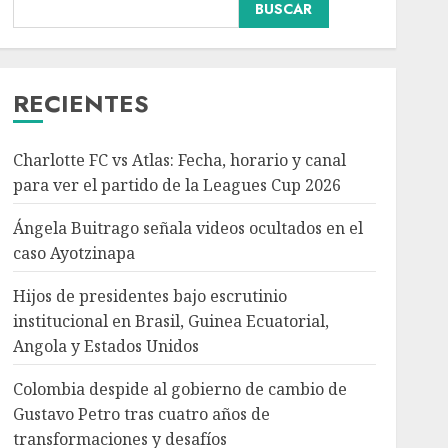
BUSCAR
Hijos de presidentes bajo
escrutinio institucional
en Brasil, Guinea
Ecuatorial, Angola y
RECIENTES
Estados Unidos
3
AGOSTO 7, 2026
Charlotte FC vs Atlas: Fecha, horario y canal
Colombia despide al
para ver el partido de la Leagues Cup 2026
gobierno de cambio de
Gustavo Petro tras
Ángela Buitrago señala videos ocultados en el
cuatro años de
caso Ayotzinapa
transformaciones y
4
desafíos
Hijos de presidentes bajo escrutinio
AGOSTO 7, 2026
institucional en Brasil, Guinea Ecuatorial,
Angola y Estados Unidos
Investiga Ssa brote de
salmonelosis vinculado a
Colombia despide al gobierno de cambio de
chiles jalapeños de
Gustavo Petro tras cuatro años de
Nuevo León y Sinaloa
transformaciones y desafíos
AGOSTO 7, 2026