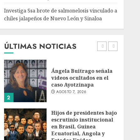
5
Investiga Ssa brote de salmonelosis vinculado a
chiles jalapeños de Nuevo León y Sinaloa
Charlotte FC vs Atlas:
Fecha, horario y canal
para ver el partido de la
Leagues Cup 2026
ÚLTIMAS NOTICIAS
AGOSTO 7, 2026
1
Ángela Buitrago señala
videos ocultados en el
caso Ayotzinapa
AGOSTO 7, 2026
2
Hijos de presidentes bajo
escrutinio institucional
en Brasil, Guinea
Ecuatorial, Angola y