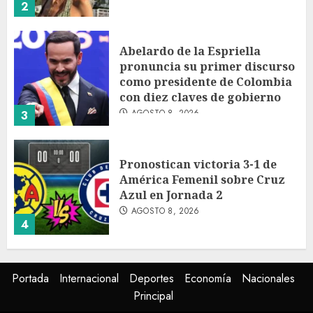
2
Abelardo de la Espriella
pronuncia su primer discurso
como presidente de Colombia
con diez claves de gobierno
AGOSTO 8, 2026
3
Pronostican victoria 3-1 de
América Femenil sobre Cruz
Azul en Jornada 2
AGOSTO 8, 2026
4
Persisten dudas y retos en la
Portada
Internacional
Deportes
Economía
Nacionales
implementación de la Nueva
Principal
Escuela Mexicana