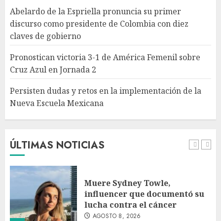
Abelardo de la Espriella pronuncia su primer
discurso como presidente de Colombia con diez
Persisten dudas y retos en la
claves de gobierno
implementación de la Nueva
Escuela Mexicana
Pronostican victoria 3-1 de América Femenil sobre
AGOSTO 8, 2026
Cruz Azul en Jornada 2
5
Persisten dudas y retos en la implementación de la
Nueva Escuela Mexicana
México Sub-20 derrota a
Canadá y clasifica a la final del
Premundial Concacaf
AGOSTO 8, 2026
ÚLTIMAS NOTICIAS
1
Muere Sydney Towle,
influencer que documentó su
lucha contra el cáncer
AGOSTO 8, 2026