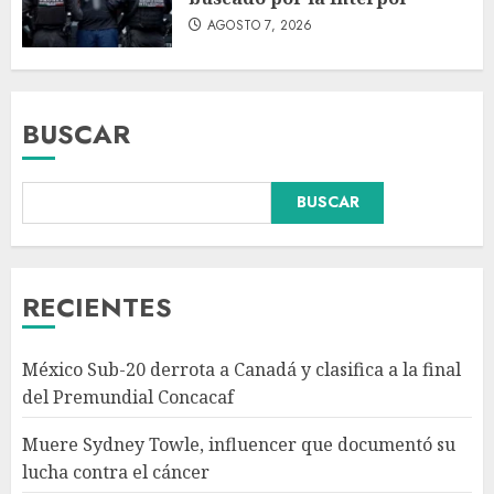
AGOSTO 7, 2026
BUSCAR
BUSCAR
Abelardo de la Espriella
pronuncia su primer discurso
como presidente de Colombia
con diez claves de gobierno
RECIENTES
AGOSTO 8, 2026
3
México Sub-20 derrota a Canadá y clasifica a la final
Pronostican victoria 3-1 de
del Premundial Concacaf
América Femenil sobre Cruz
Azul en Jornada 2
Muere Sydney Towle, influencer que documentó su
AGOSTO 8, 2026
lucha contra el cáncer
4