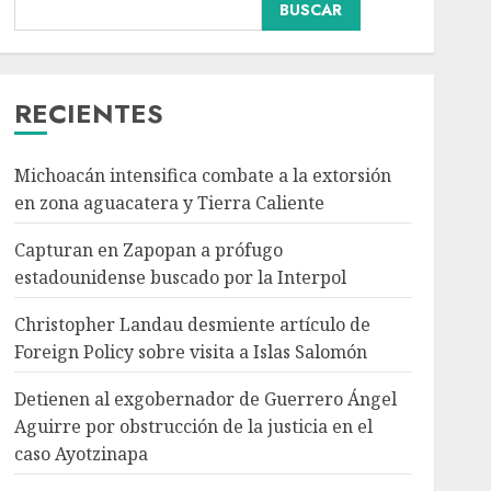
Internacional
BUSCAR
Christopher Landau
desmiente artículo de
Foreign Policy sobre
visita a Islas Salomón
RECIENTES
3
AGOSTO 7, 2026
Michoacán intensifica combate a la extorsión
Nacional
Portada
Detienen al
en zona aguacatera y Tierra Caliente
exgobernador de
Capturan en Zapopan a prófugo
Guerrero Ángel Aguirre
por obstrucción de la
estadounidense buscado por la Interpol
4
justicia en el caso
Ayotzinapa
Christopher Landau desmiente artículo de
Nacional
AGOSTO 7, 2026
Foreign Policy sobre visita a Islas Salomón
SMN pronostica lluvias
intensas, granizo y calor
Detienen al exgobernador de Guerrero Ángel
extremo para este 7 de
Aguirre por obstrucción de la justicia en el
agosto
caso Ayotzinapa
5
AGOSTO 7, 2026