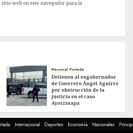
 sitio web en este navegador para la
Nacional
Portada
Detienen al exgobernador
de Guerrero Ángel Aguirre
por obstrucción de la
justicia en el caso
Ayotzinapa
AGOSTO 7, 2026
rtada
Internacional
Deportes
Economía
Nacionales
Princip