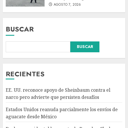
AGOSTO 7, 2026
BUSCAR
Declaran accidental la muerte
BUSCAR
de Brandon Clarke por
consumo de heroína y cocaína
AGOSTO 8, 2026
3
RECIENTES
México y Perú restablecen
EE. UU. reconoce apoyo de Sheinbaum contra el
relaciones diplomáticas tras
narco pero advierte que persisten desafíos
cuatro años de
enfrentamientos
Estados Unidos reanuda parcialmente los envíos de
AGOSTO 8, 2026
4
aguacate desde México