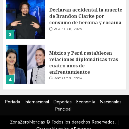
Declaran accidental la muerte
de Brandon Clarke por
consumo de heroína y cocaína
AGOSTO 8, 2026
3
México y Perú restablecen
relaciones diplomáticas tras
cuatro años de
enfrentamientos
AGOSTO 8, 2026
4
Avances en reproducción
Portada
Internacional
Deportes
Economía
Nacionales
asistida saturan marco legal
Principal
mexicano, señala experto
AGOSTO 8, 2026
ZonaZeroNoticias © Todos los derechos Reservados.
|
5