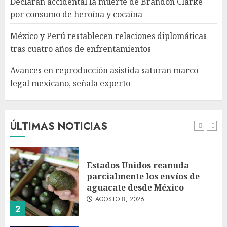
Declaran accidental la muerte de Brandon Clarke
Avances en reproducción
por consumo de heroína y cocaína
asistida saturan marco legal
mexicano, señala experto
México y Perú restablecen relaciones diplomáticas
AGOSTO 8, 2026
tras cuatro años de enfrentamientos
5
Avances en reproducción asistida saturan marco
legal mexicano, señala experto
EE. UU. reconoce apoyo de
Sheinbaum contra el narco
pero advierte que persisten
desafíos
ÚLTIMAS NOTICIAS
AGOSTO 8, 2026
1
Estados Unidos reanuda
parcialmente los envíos de
aguacate desde México
AGOSTO 8, 2026
2