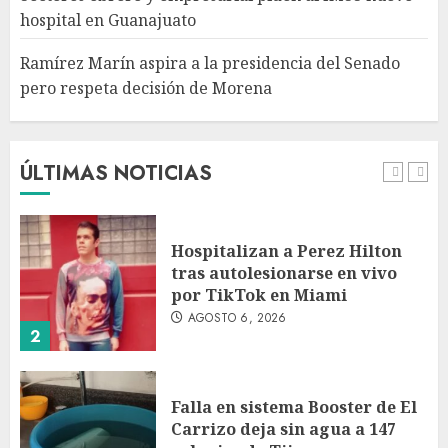
AGOSTO 6, 2026
hospital en Guanajuato
5
Ramírez Marín aspira a la presidencia del Senado
pero respeta decisión de Morena
Detienen a persona por
intentar cobrar cheque falso
de 420,000 pesos en CDMX
AGOSTO 6, 2026
ÚLTIMAS NOTICIAS
1
Hospitalizan a Perez Hilton
tras autolesionarse en vivo
por TikTok en Miami
AGOSTO 6, 2026
2
Falla en sistema Booster de El
Carrizo deja sin agua a 147