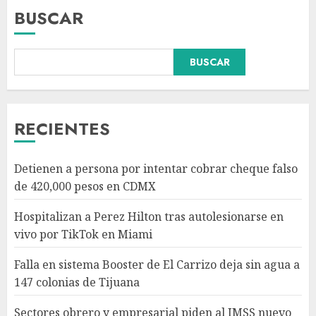
BUSCAR
Falla en sistema Booster de El
BUSCAR
Carrizo deja sin agua a 147
colonias de Tijuana
AGOSTO 6, 2026
3
RECIENTES
Sectores obrero y empresarial
Detienen a persona por intentar cobrar cheque falso
piden al IMSS nuevo hospital
de 420,000 pesos en CDMX
en Guanajuato
AGOSTO 6, 2026
Hospitalizan a Perez Hilton tras autolesionarse en
4
vivo por TikTok en Miami
Falla en sistema Booster de El Carrizo deja sin agua a
Ramírez Marín aspira a la
147 colonias de Tijuana
presidencia del Senado pero
respeta decisión de Morena
Sectores obrero y empresarial piden al IMSS nuevo